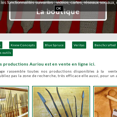
our les fonctionnalités suivantes : vidéos, cartes, réseaux socia
OK
La boutique
s
Knew Concepts
Blue Spruce
Veritas
Benchcrafted
s outils
s productions Auriou est en vente en ligne ici.
age rassemble toutes nos productions disponibles à la vente
bliez pas la zone de recherche, très efficace elle aussi, pour un 