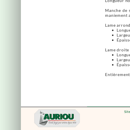
Longueur ho
Manche de s
maniement a
Lame arrond
Longue
Largeu
Épaiss
Lame droite 
Longue
Largeu
Épaiss
Entièrement 
Sit