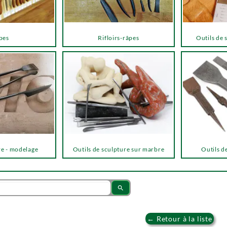
pes
Rifloirs-râpes
Outils de 
re - modelage
Outils de sculpture sur marbre
Outils de
search
← Retour à la liste