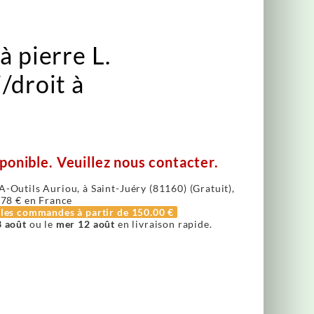
à pierre L.
/droit à
ponible. Veuillez nous contacter.
A-Outils Auriou, à Saint-Juéry (81160) (Gratuit),
.78 €
en France
r les commandes à partir de
150.00 €
3 août
ou le
mer 12 août
en livraison rapide.