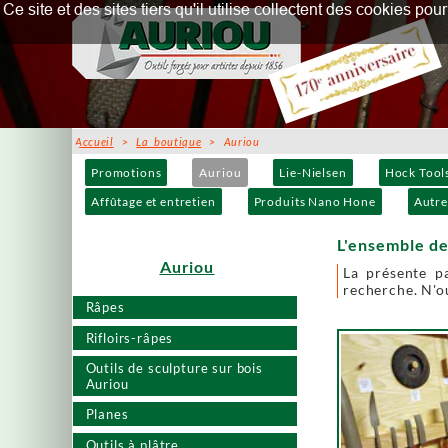
Ce site et des sites tiers qu'il utilise collectent des cookies p
Accueil
>
La boutique
> Auriou
Promotions
Auriou
Lie-Nielsen
Hock Tool
Affûtage et entretien
Produits Nano Hone
Autre
L'ensemble de
Auriou
La présente p
recherche. N'ou
Râpes
Rifloirs-râpes
Outils de sculpture sur bois
Auriou
Planes
Outils à plâtre