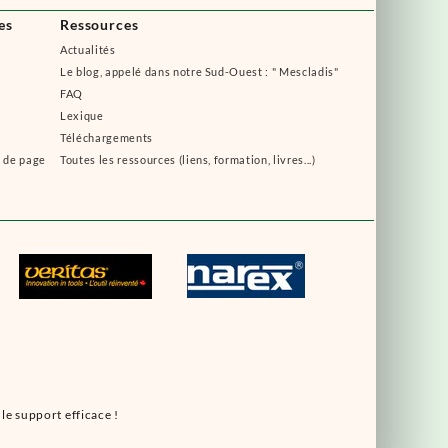
es
Ressources
Actualités
Le blog, appelé dans notre Sud-Ouest : " Mescladis"
FAQ
Lexique
Téléchargements
s de page
Toutes les ressources (liens, formation, livres...)
le support efficace !