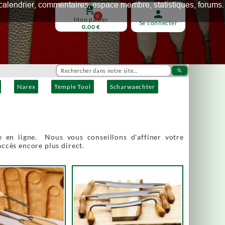
ux, calendrier, commentaires, espace membre, statistiques, forums.
shopping_cart
person
0
Mon panier
Se connecter
0.00 €
search
Narex
Temple Tool
Scharwaechter
 en ligne. Nous vous conseillons d'affiner votre
accès encore plus direct.