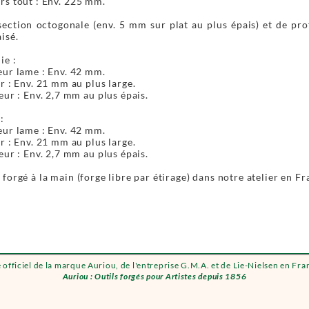
rs tout : Env. 225 mm.
ection octogonale (env. 5 mm sur plat au plus épais) et de prof
isé.
ie :
ur lame : Env. 42 mm.
r : Env. 21 mm au plus large.
eur : Env. 2,7 mm au plus épais.
:
ur lame : Env. 42 mm.
r : Env. 21 mm au plus large.
eur : Env. 2,7 mm au plus épais.
forgé à la main (forge libre par étirage) dans notre atelier en Fr
e officiel de la marque Auriou, de l'entreprise G.M.A. et de Lie-Nielsen en Fra
Auriou : Outils forgés pour Artistes depuis 1856