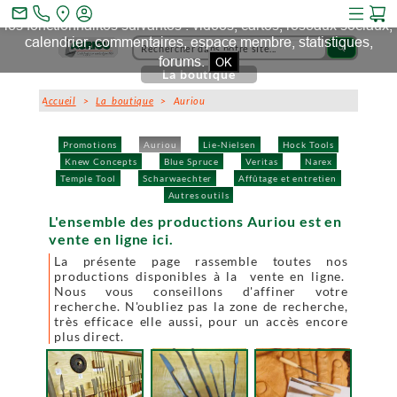
Ce site et des sites tiers qu'il utilise collectent des cookies pour
mail_outline
les fonctionnalités suivantes : vidéos, cartes, réseaux sociaux,
calendrier, commentaires, espace membre, statistiques,
search
forums.
OK
La boutique
Accueil
>
La boutique
> Auriou
Promotions
Auriou
Lie-Nielsen
Hock Tools
Knew Concepts
Blue Spruce
Veritas
Narex
Temple Tool
Scharwaechter
Affûtage et entretien
Autres outils
L'ensemble des productions Auriou est en
vente en ligne ici.
La présente page rassemble toutes nos
productions disponibles à la vente en ligne.
Nous vous conseillons d'affiner votre
recherche. N'oubliez pas la zone de recherche,
très efficace elle aussi, pour un accès encore
plus direct.