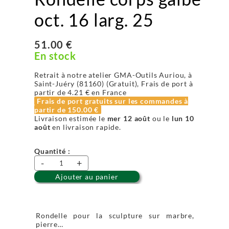
oct. 16 larg. 25
51.00 €
En stock
Retrait à notre atelier GMA-Outils Auriou, à
Saint-Juéry (81160) (Gratuit), Frais de port à
partir de
4.21 €
en France
Frais de port gratuits sur les commandes à
partir de
150.00 €
Livraison estimée le
mer 12 août
ou le
lun 10
août
en livraison rapide.
Quantité :
-
+
Ajouter au panier
Rondelle pour la sculpture sur marbre,
pierre…