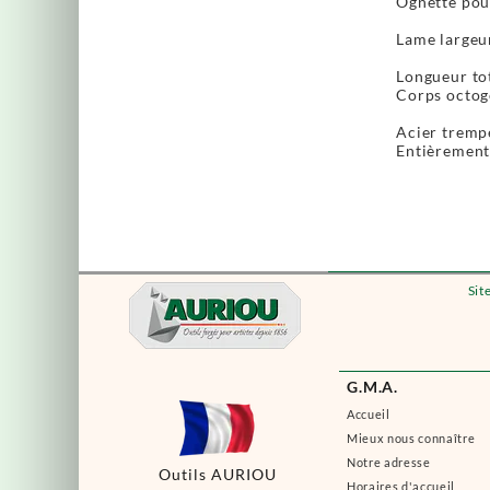
Ognette pou
Lame largeu
Longueur to
Corps octogo
Acier tremp
Entièrement 
Sit
G.M.A.
Accueil
Mieux nous connaître
Notre adresse
Outils AURIOU
Horaires d'accueil