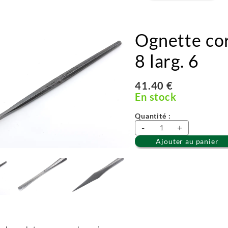
Ognette cor
8 larg. 6
41.40 €
En stock
Quantité :
-
+
Ajouter au panier