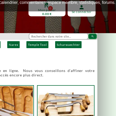
ux, calendrier, commentaires, espace membre, statistiques, forums.
shopping_cart
person
0
Mon panier
Se connecter
0.00 €
search
Narex
Temple Tool
Scharwaechter
 en ligne. Nous vous conseillons d'affiner votre
accès encore plus direct.