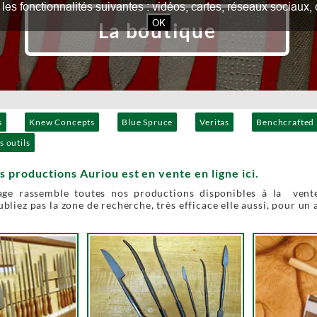
our les fonctionnalités suivantes : vidéos, cartes, réseaux socia
OK
La boutique
s
Knew Concepts
Blue Spruce
Veritas
Benchcrafted
s outils
s productions Auriou est en vente en ligne ici.
age rassemble toutes nos productions disponibles à la vente
bliez pas la zone de recherche, très efficace elle aussi, pour un 