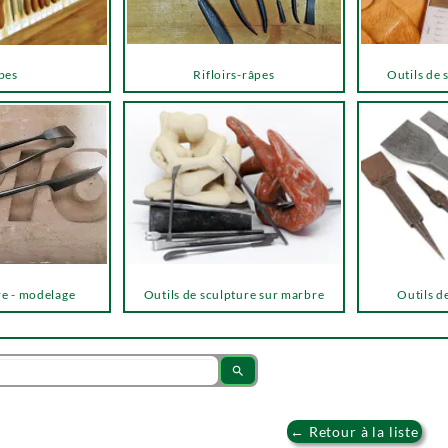
pes
Rifloirs-râpes
Outils de 
re - modelage
Outils de sculpture sur marbre
Outils de
search
← Retour à la liste