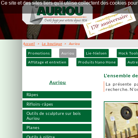
Ce site et des sites tiers qu'il utilise collectent des cookies p
Accueil
>
La boutique
> Auriou
Promotions
Auriou
Lie-Nielsen
Hock Tool
Affûtage et entretien
Produits Nano Hone
Autre
L'ensemble de
Auriou
La présente p
recherche. N'ou
Râpes
Rifloirs-râpes
Outils de sculpture sur bois
Auriou
Planes
Outils à plâtre