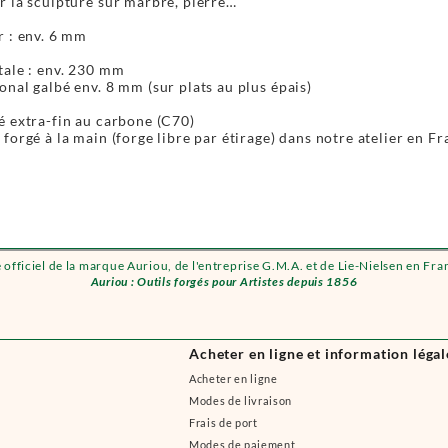
r la sculpture sur marbre, pierre…
r : env. 6 mm
tale : env. 230 mm
nal galbé env. 8 mm (sur plats au plus épais)
é extra-fin au carbone (C70)
forgé à la main (forge libre par étirage) dans notre atelier en Fr
e officiel de la marque Auriou, de l'entreprise G.M.A. et de Lie-Nielsen en Fra
Auriou : Outils forgés pour Artistes depuis 1856
Acheter en ligne et information légal
Acheter en ligne
Modes de livraison
Frais de port
Modes de paiement