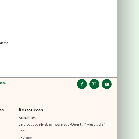
ance.
nce.



es
Ressources
Actualités
Le blog, appelé dans notre Sud-Ouest : " Mescladis"
FAQ
Lexique