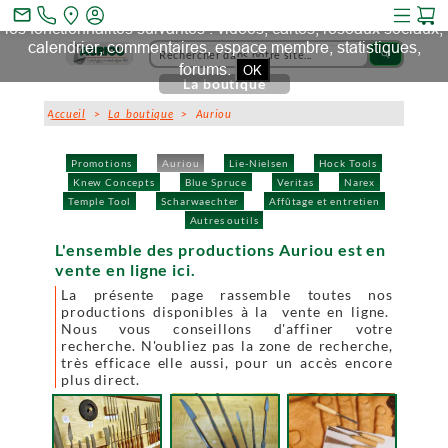
Ce site et des sites tiers qu'il utilise collectent des cookies pour
mail_outline
les fonctionnalités suivantes : vidéos, cartes, réseaux sociaux,
calendrier, commentaires, espace membre, statistiques,
search
forums.
OK
La boutique
Accueil
>
La boutique
> Auriou
Promotions
Auriou
Lie-Nielsen
Hock Tools
Knew Concepts
Blue Spruce
Veritas
Narex
Temple Tool
Scharwaechter
Affûtage et entretien
Autres outils
L'ensemble des productions Auriou est en
vente en ligne ici.
La présente page rassemble toutes nos
productions disponibles à la vente en ligne.
Nous vous conseillons d'affiner votre
recherche. N'oubliez pas la zone de recherche,
très efficace elle aussi, pour un accès encore
plus direct.