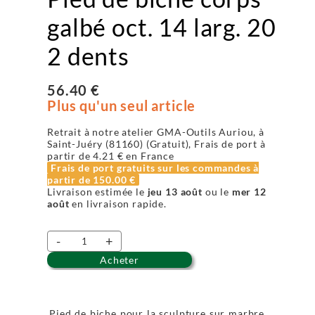
galbé oct. 14 larg. 20
2 dents
56.40 €
Plus qu'un seul article
Retrait à notre atelier GMA-Outils Auriou, à
Saint-Juéry (81160) (Gratuit), Frais de port à
partir de
4.21 €
en France
Frais de port gratuits sur les commandes à
partir de
150.00 €
Livraison estimée le
jeu 13 août
ou le
mer 12
août
en livraison rapide.
-
+
Acheter
Pied de biche pour la sculpture sur marbre,