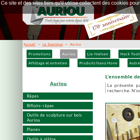
Ce site et des sites tiers qu'il utilise collectent des cookies p
Accueil
>
La boutique
> Auriou
Promotions
Auriou
Lie-Nielsen
Hock Tool
Affûtage et entretien
Produits Nano Hone
Autre
L'ensemble de
Auriou
La présente p
recherche. N'ou
Râpes
Rifloirs-râpes
Outils de sculpture sur bois
Auriou
Planes
Outils à plâtre