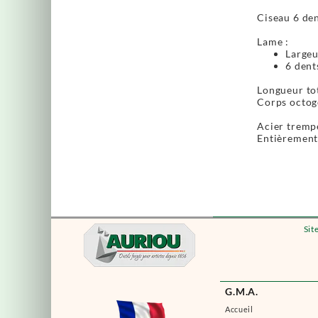
Ciseau 6 den
Lame :
Large
6 dent
Longueur to
Corps octogo
Acier tremp
Entièrement 
Sit
G.M.A.
Accueil