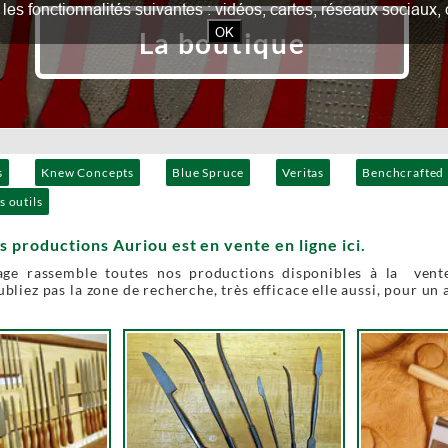
our les fonctionnalités suivantes : vidéos, cartes, réseaux socia
OK
La boutique
s
Knew Concepts
Blue Spruce
Veritas
Benchcrafted
s outils
s productions Auriou est en vente en ligne ici.
age rassemble toutes nos productions disponibles à la vente
bliez pas la zone de recherche, très efficace elle aussi, pour un 