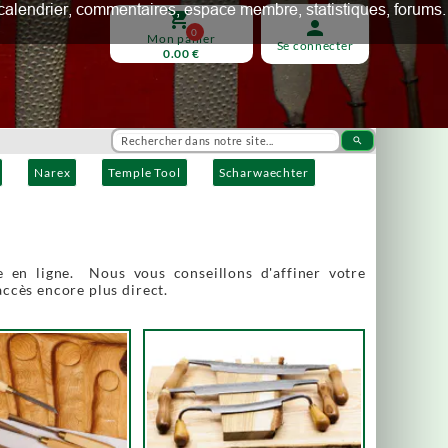
ux, calendrier, commentaires, espace membre, statistiques, forums.
shopping_cart
person
0
Mon panier
Se connecter
0.00 €
search
Narex
Temple Tool
Scharwaechter
 en ligne. Nous vous conseillons d'affiner votre
accès encore plus direct.