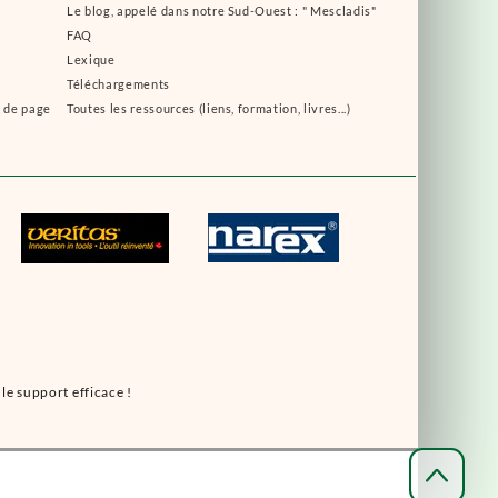
Le blog, appelé dans notre Sud-Ouest : " Mescladis"
FAQ
Lexique
Téléchargements
s de page
Toutes les ressources (liens, formation, livres...)
le support efficace !