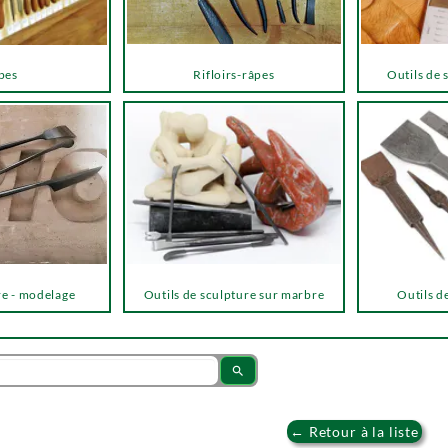
pes
Rifloirs-râpes
Outils de 
re - modelage
Outils de sculpture sur marbre
Outils de
search
← Retour à la liste