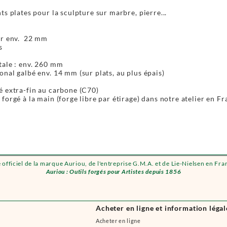
ts plates pour la sculpture sur marbre, pierre...
ur env. 22 mm
s
tale : env. 260 mm
nal galbé env. 14 mm (sur plats, au plus épais)
é extra-fin au carbone (C70)
forgé à la main (forge libre par étirage) dans notre atelier en Fr
e officiel de la marque Auriou, de l'entreprise G.M.A. et de Lie-Nielsen en Fra
Auriou : Outils forgés pour Artistes depuis 1856
Acheter en ligne et information légal
Acheter en ligne