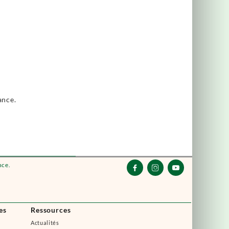
ance.
nce.



es
Ressources
Actualités