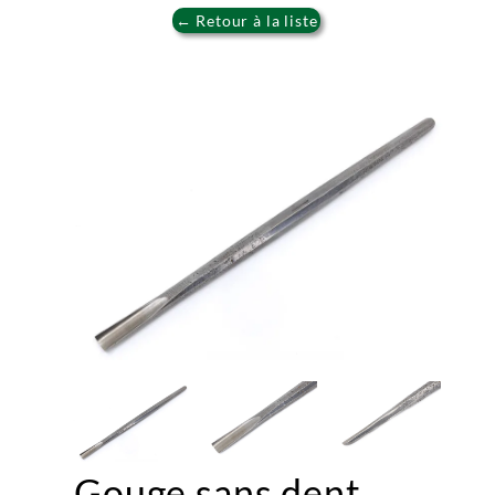
← Retour à la liste
Gouge sans dent