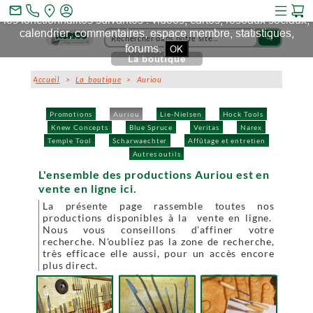
Ce site et des sites tiers qu'il utilise collectent des cookies pour
mail_outline
les fonctionnalités suivantes : vidéos, cartes, réseaux sociaux,
calendrier, commentaires, espace membre, statistiques,
search
forums.
OK
La boutique
Accueil
>
La boutique
> Auriou
Promotions
Auriou
Lie-Nielsen
Hock Tools
Knew Concepts
Blue Spruce
Veritas
Narex
Temple Tool
Scharwaechter
Affûtage et entretien
Autres outils
L'ensemble des productions Auriou est en
vente en ligne ici.
La présente page rassemble toutes nos
productions disponibles à la vente en ligne.
Nous vous conseillons d'affiner votre
recherche. N'oubliez pas la zone de recherche,
très efficace elle aussi, pour un accès encore
plus direct.