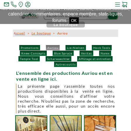
Ce site et des sites tiers qu'il utilise collectent des cookies pour
mail_outline
les fonctionnalités suivantes : vidéos, cartes, réseaux sociaux,
calendrier, commentaires, espace membre, statistiques,
search
forums.
OK
La boutique
Accueil
>
La boutique
> Auriou
Promotions
Auriou
Lie-Nielsen
Hock Tools
Knew Concepts
Blue Spruce
Veritas
Narex
Temple Tool
Scharwaechter
Affûtage et entretien
Autres outils
L'ensemble des productions Auriou est en
vente en ligne ici.
La présente page rassemble toutes nos
productions disponibles à la vente en ligne.
Nous vous conseillons d'affiner votre
recherche. N'oubliez pas la zone de recherche,
très efficace elle aussi, pour un accès encore
plus direct.