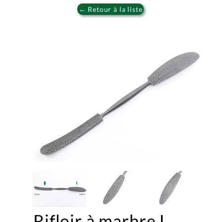
← Retour à la liste
Rifloir à marbre L.