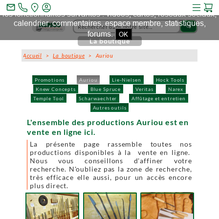
Ce site et des sites tiers qu'il utilise collectent des cookies pour
mail_outline
les fonctionnalités suivantes : vidéos, cartes, réseaux sociaux,
calendrier, commentaires, espace membre, statistiques,
search
forums.
OK
La boutique
Accueil
>
La boutique
> Auriou
Promotions
Auriou
Lie-Nielsen
Hock Tools
Knew Concepts
Blue Spruce
Veritas
Narex
Temple Tool
Scharwaechter
Affûtage et entretien
Autres outils
L'ensemble des productions Auriou est en
vente en ligne ici.
La présente page rassemble toutes nos
productions disponibles à la vente en ligne.
Nous vous conseillons d'affiner votre
recherche. N'oubliez pas la zone de recherche,
très efficace elle aussi, pour un accès encore
plus direct.