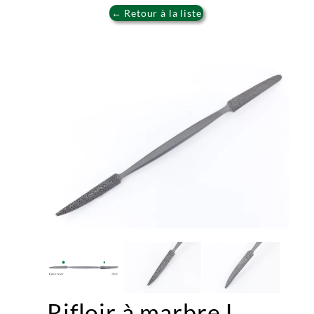
← Retour à la liste
Rifloir à marbre L.