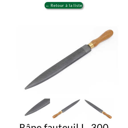
← Retour à la liste
Râpe fauteuil L. 300