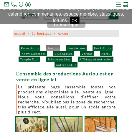
Ce site et des sites tiers qu'il utilise collectent des cookies pour
mail_outline
les fonctionnalités suivantes : vidéos, cartes, réseaux sociaux,
calendrier, commentaires, espace membre, statistiques,
search
forums.
OK
La boutique
Accueil
>
La boutique
> Auriou
Promotions
Auriou
Lie-Nielsen
Hock Tools
Knew Concepts
Blue Spruce
Veritas
Narex
Temple Tool
Scharwaechter
Affûtage et entretien
Autres outils
L'ensemble des productions Auriou est en
vente en ligne ici.
La présente page rassemble toutes nos
productions disponibles à la vente en ligne.
Nous vous conseillons d'affiner votre
recherche. N'oubliez pas la zone de recherche,
très efficace elle aussi, pour un accès encore
plus direct.