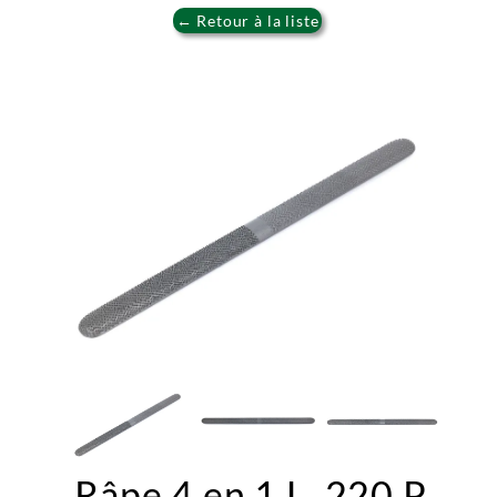
← Retour à la liste
Râpe 4 en 1 L. 220 P.