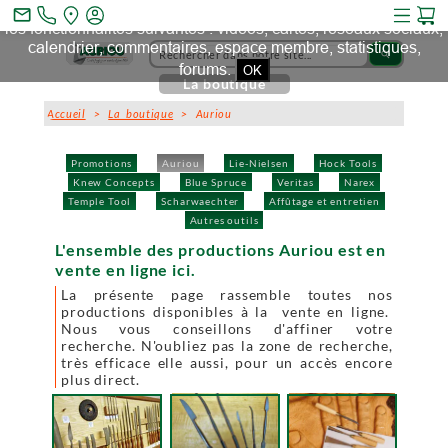
Ce site et des sites tiers qu'il utilise collectent des cookies pour
mail_outline
les fonctionnalités suivantes : vidéos, cartes, réseaux sociaux,
calendrier, commentaires, espace membre, statistiques,
search
forums.
OK
La boutique
Accueil
>
La boutique
> Auriou
Promotions
Auriou
Lie-Nielsen
Hock Tools
Knew Concepts
Blue Spruce
Veritas
Narex
Temple Tool
Scharwaechter
Affûtage et entretien
Autres outils
L'ensemble des productions Auriou est en
vente en ligne ici.
La présente page rassemble toutes nos
productions disponibles à la vente en ligne.
Nous vous conseillons d'affiner votre
recherche. N'oubliez pas la zone de recherche,
très efficace elle aussi, pour un accès encore
plus direct.