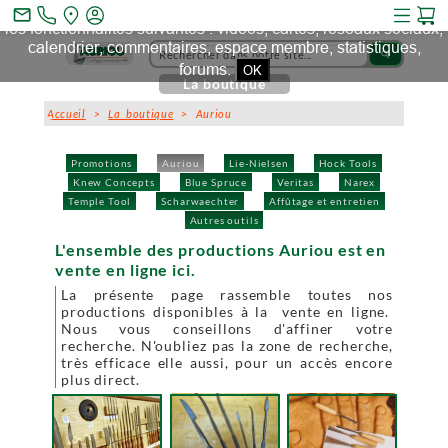
Ce site et des sites tiers qu'il utilise collectent des cookies pour
mail_outline
les fonctionnalités suivantes : vidéos, cartes, réseaux sociaux,
calendrier, commentaires, espace membre, statistiques,
search
forums.
OK
La boutique
Accueil
>
La boutique
> Auriou
Promotions
Auriou
Lie-Nielsen
Hock Tools
Knew Concepts
Blue Spruce
Veritas
Narex
Temple Tool
Scharwaechter
Affûtage et entretien
Autres outils
L'ensemble des productions Auriou est en
vente en ligne ici.
La présente page rassemble toutes nos
productions disponibles à la vente en ligne.
Nous vous conseillons d'affiner votre
recherche. N'oubliez pas la zone de recherche,
très efficace elle aussi, pour un accès encore
plus direct.