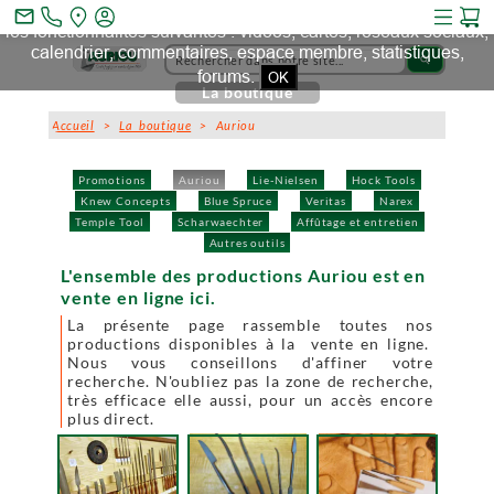
Ce site et des sites tiers qu'il utilise collectent des cookies pour
mail_outline
les fonctionnalités suivantes : vidéos, cartes, réseaux sociaux,
calendrier, commentaires, espace membre, statistiques,
search
forums.
OK
La boutique
Accueil
>
La boutique
> Auriou
Promotions
Auriou
Lie-Nielsen
Hock Tools
Knew Concepts
Blue Spruce
Veritas
Narex
Temple Tool
Scharwaechter
Affûtage et entretien
Autres outils
L'ensemble des productions Auriou est en
vente en ligne ici.
La présente page rassemble toutes nos
productions disponibles à la vente en ligne.
Nous vous conseillons d'affiner votre
recherche. N'oubliez pas la zone de recherche,
très efficace elle aussi, pour un accès encore
plus direct.