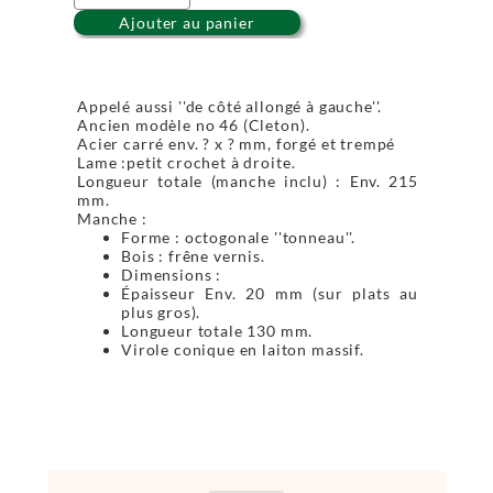
Ajouter au panier
Appelé aussi ''de côté allongé à gauche''.
Ancien modèle no 46 (Cleton).
Acier carré env. ? x ? mm, forgé et trempé
Lame :petit crochet à droite.
Longueur totale (manche inclu) : Env. 215
mm.
Manche :
Forme : octogonale ''tonneau''.
Bois : frêne vernis.
Dimensions :
Épaisseur Env. 20 mm (sur plats au
plus gros).
Longueur totale 130 mm.
Virole conique en laiton massif.