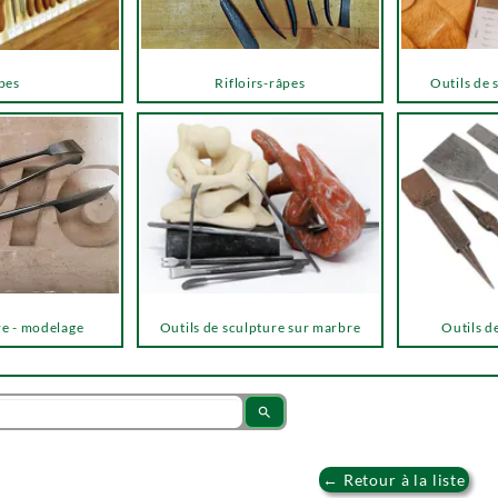
pes
Rifloirs-râpes
Outils de 
re - modelage
Outils de sculpture sur marbre
Outils de
search
← Retour à la liste