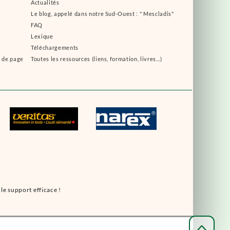
Actualités
Le blog, appelé dans notre Sud-Ouest : " Mescladis"
FAQ
Lexique
Téléchargements
s de page
Toutes les ressources (liens, formation, livres...)
le support efficace !