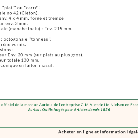
'plat''' ou ''carré''.
le no 42 (Cleton).
env. 4 x 4 mm, forgé et trempé
ur env. 3 mm.
ale (manche inclu) : Env. 215 mm.
: octogonale ''tonneau''.
frêne vernis.
ions :
eur Env. 20 mm (sur plats au plus gros).
ur totale 130 mm.
 conique en laiton massif.
e officiel de la marque Auriou, de l'entreprise G.M.A. et de Lie-Nielsen en Fra
Auriou : Outils forgés pour Artistes depuis 1856
Acheter en ligne et information légal