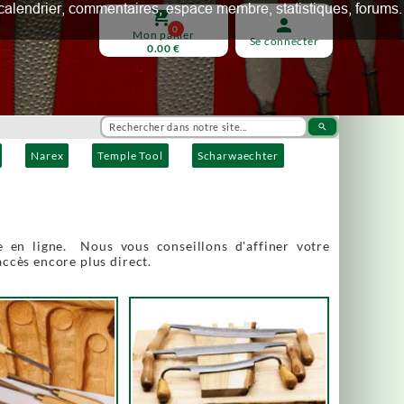
ux, calendrier, commentaires, espace membre, statistiques, forums.
shopping_cart
person
0
Mon panier
Se connecter
0.00 €
search
Narex
Temple Tool
Scharwaechter
 en ligne. Nous vous conseillons d'affiner votre
accès encore plus direct.