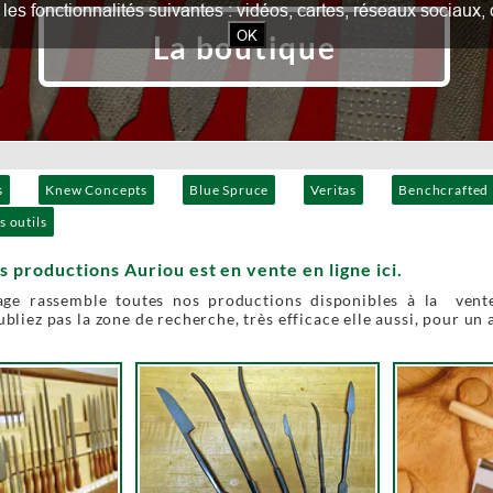
our les fonctionnalités suivantes : vidéos, cartes, réseaux socia
OK
La boutique
s
Knew Concepts
Blue Spruce
Veritas
Benchcrafted
s outils
s productions Auriou est en vente en ligne ici.
age rassemble toutes nos productions disponibles à la vente
bliez pas la zone de recherche, très efficace elle aussi, pour un 