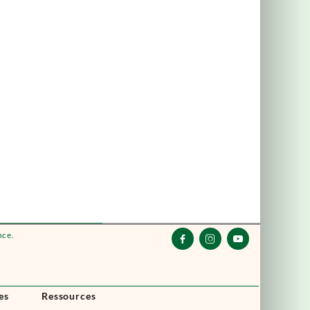
nce.



es
Ressources