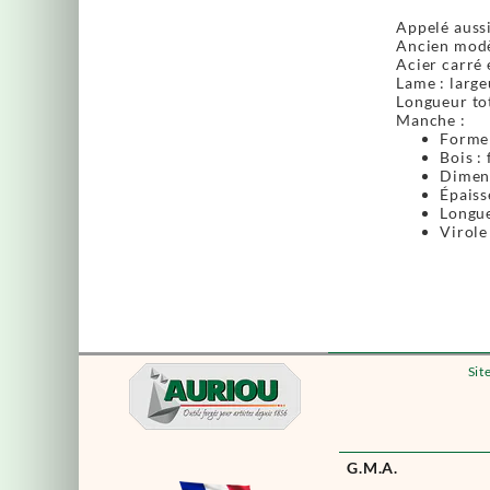
Appelé aussi '
Ancien modè
Acier carré 
Lame : large
Longueur tot
Manche :
Forme 
Bois : 
Dimens
Épaiss
Longue
Virole
Sit
G.M.A.