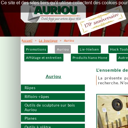
Ce site et des sites tiers qu'il utilise collectent des cookies p
Accueil
>
La boutique
> Auriou
Promotions
Auriou
Lie-Nielsen
Hock Tool
Affûtage et entretien
Produits Nano Hone
Autre
L'ensemble de
Auriou
La présente p
recherche. N'ou
Râpes
Rifloirs-râpes
Outils de sculpture sur bois
Auriou
Planes
Outils à plâtre