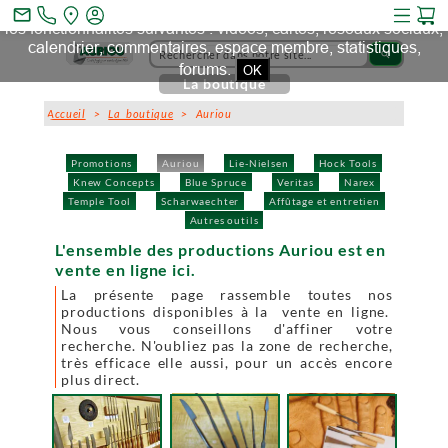
Ce site et des sites tiers qu'il utilise collectent des cookies pour
mail_outline
les fonctionnalités suivantes : vidéos, cartes, réseaux sociaux,
calendrier, commentaires, espace membre, statistiques,
search
forums.
OK
La boutique
Accueil
>
La boutique
> Auriou
Promotions
Auriou
Lie-Nielsen
Hock Tools
Knew Concepts
Blue Spruce
Veritas
Narex
Temple Tool
Scharwaechter
Affûtage et entretien
Autres outils
L'ensemble des productions Auriou est en
vente en ligne ici.
La présente page rassemble toutes nos
productions disponibles à la vente en ligne.
Nous vous conseillons d'affiner votre
recherche. N'oubliez pas la zone de recherche,
très efficace elle aussi, pour un accès encore
plus direct.