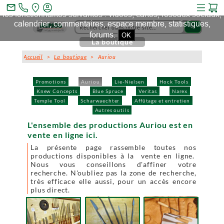
Ce site et des sites tiers qu'il utilise collectent des cookies pour
mail_outline
les fonctionnalités suivantes : vidéos, cartes, réseaux sociaux,
calendrier, commentaires, espace membre, statistiques,
search
forums.
OK
La boutique
Accueil
>
La boutique
> Auriou
Promotions
Auriou
Lie-Nielsen
Hock Tools
Knew Concepts
Blue Spruce
Veritas
Narex
Temple Tool
Scharwaechter
Affûtage et entretien
Autres outils
L'ensemble des productions Auriou est en
vente en ligne ici.
La présente page rassemble toutes nos
productions disponibles à la vente en ligne.
Nous vous conseillons d'affiner votre
recherche. N'oubliez pas la zone de recherche,
très efficace elle aussi, pour un accès encore
plus direct.