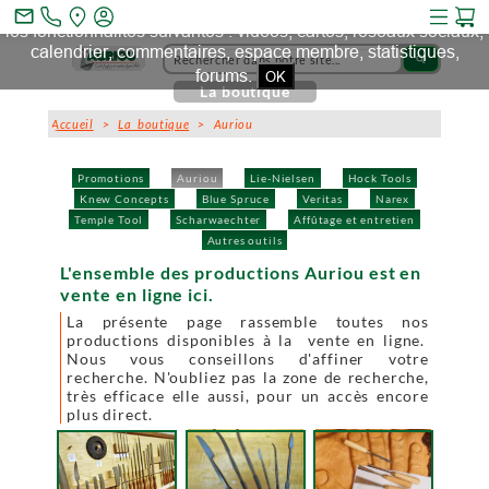
Ce site et des sites tiers qu'il utilise collectent des cookies pour
mail_outline
les fonctionnalités suivantes : vidéos, cartes, réseaux sociaux,
calendrier, commentaires, espace membre, statistiques,
search
forums.
OK
La boutique
Accueil
>
La boutique
> Auriou
Promotions
Auriou
Lie-Nielsen
Hock Tools
Knew Concepts
Blue Spruce
Veritas
Narex
Temple Tool
Scharwaechter
Affûtage et entretien
Autres outils
L'ensemble des productions Auriou est en
vente en ligne ici.
La présente page rassemble toutes nos
productions disponibles à la vente en ligne.
Nous vous conseillons d'affiner votre
recherche. N'oubliez pas la zone de recherche,
très efficace elle aussi, pour un accès encore
plus direct.