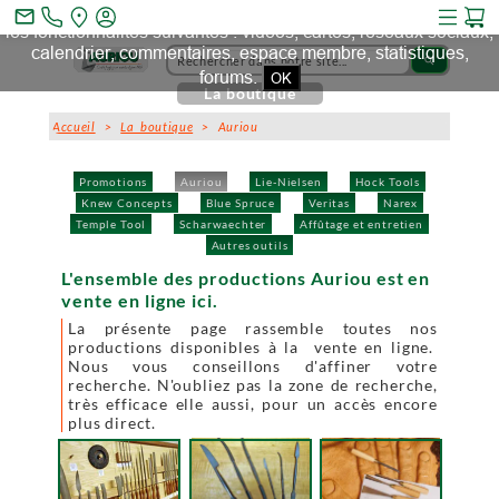
Ce site et des sites tiers qu'il utilise collectent des cookies pour
mail_outline
les fonctionnalités suivantes : vidéos, cartes, réseaux sociaux,
calendrier, commentaires, espace membre, statistiques,
search
forums.
OK
La boutique
Accueil
>
La boutique
> Auriou
Promotions
Auriou
Lie-Nielsen
Hock Tools
Knew Concepts
Blue Spruce
Veritas
Narex
Temple Tool
Scharwaechter
Affûtage et entretien
Autres outils
L'ensemble des productions Auriou est en
vente en ligne ici.
La présente page rassemble toutes nos
productions disponibles à la vente en ligne.
Nous vous conseillons d'affiner votre
recherche. N'oubliez pas la zone de recherche,
très efficace elle aussi, pour un accès encore
plus direct.