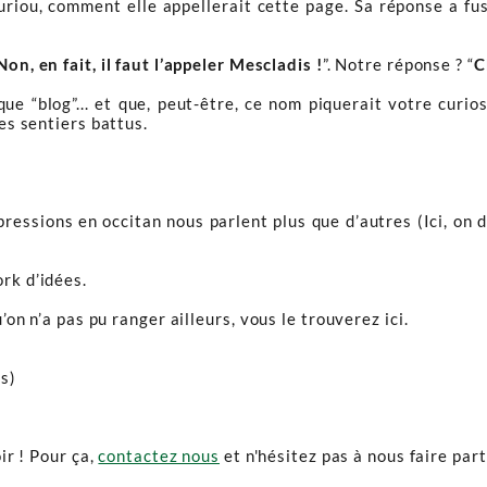
iou, comment elle appellerait cette page. Sa réponse a fus
Non, en fait, il faut l’appeler Mescladis !
”. Notre réponse ? “
C
ue “blog”... et que, peut-être, ce nom piquerait votre curio
des sentiers battus.
essions en occitan nous parlent plus que d’autres (Ici, on d
rk d’idées.
u’on n’a pas pu ranger ailleurs, vous le trouverez ici.
s)
ir ! Pour ça,
contactez nous
et n'hésitez pas à nous faire par