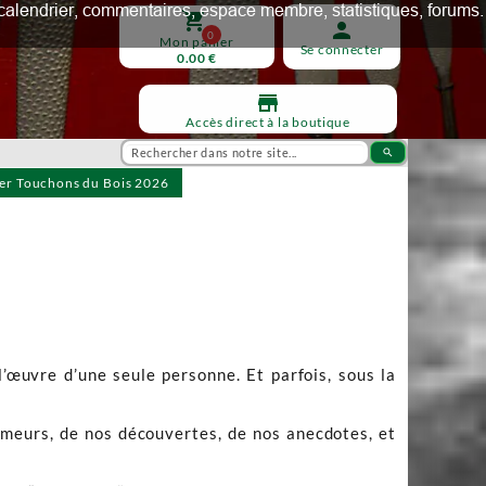
ux, calendrier, commentaires, espace membre, statistiques, forums.
shopping_cart
person
0
Mon panier
Se connecter
0.00 €
store
Accès direct à la boutique
search
ier Touchons du Bois 2026
l’œuvre d’une seule personne. Et parfois, sous la
humeurs, de nos découvertes, de nos anecdotes, et