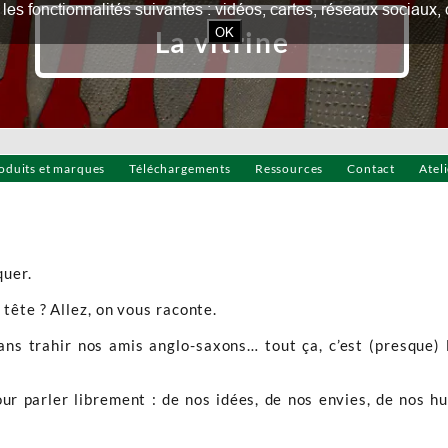
our les fonctionnalités suivantes : vidéos, cartes, réseaux socia
OK
La vitrine
oduits et marques
Téléchargements
Ressources
Contact
Atel
quer.
tête ? Allez, on vous raconte.
sans trahir nos amis anglo-saxons… tout ça, c’est (presque) 
pour parler librement : de nos idées, de nos envies, de nos 