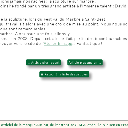
ublions jamais nos racines : la sculpture sur marbre !
inaire fondé par un très grand artiste à l'immense talent : David 
e la sculpture, lors du Festival du Marbre à Saint-Béat.
i travaillait alors avec une croix de mise au point. Nous nous 
nique sont remarquables.
marbre. Alors pour une fois, allons-y !
mps... en 2008. Depuis cet atelier fait partie des incontournables.
oyer vers le site de l'
Atelier Erriape
... Fantastique !
←
Article plus récent
Article plus ancien
→
☰
Retour à la liste des articles
e officiel de la marque Auriou, de l'entreprise G.M.A. et de Lie-Nielsen en Fra