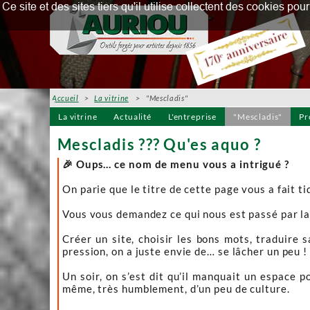
Ce site et des sites tiers qu'il utilise collectent des cookies p
Accueil
>
La vitrine
> "Mescladis"
La vitrine
Actualité
L'entreprise
"Mescladis"
Pr
Mescladis ??? Qu'es aquo ?
🎉 Oups… ce nom de menu vous a intrigué ?
On parie que le titre de cette page vous a fait ti
Vous vous demandez ce qui nous est passé par la 
Créer un site, choisir les bons mots, traduire 
pression, on a juste envie de… se lâcher un peu !
Un soir, on s’est dit qu’il manquait un espace 
même, très humblement, d’un peu de culture.