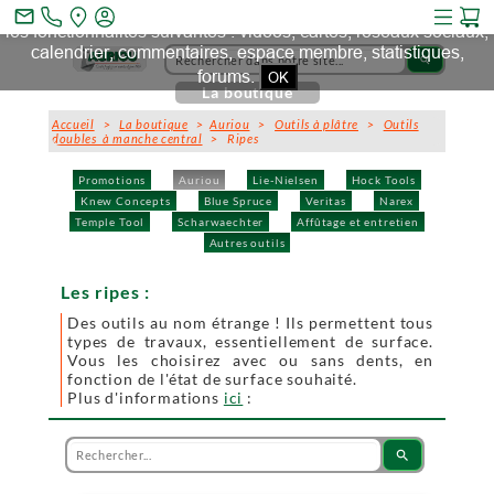
Ce site et des sites tiers qu'il utilise collectent des cookies pour
mail_outline
les fonctionnalités suivantes : vidéos, cartes, réseaux sociaux,
calendrier, commentaires, espace membre, statistiques,
search
forums.
OK
La boutique
Accueil
>
La boutique
>
Auriou
>
Outils à plâtre
>
Outils
doubles à manche central
> Ripes
Promotions
Auriou
Lie-Nielsen
Hock Tools
Knew Concepts
Blue Spruce
Veritas
Narex
Temple Tool
Scharwaechter
Affûtage et entretien
Autres outils
Les ripes :
Des outils au nom étrange ! Ils permettent tous
types de travaux, essentiellement de surface.
Vous les choisirez avec ou sans dents, en
fonction de l'état de surface souhaité.
Plus d'informations
ici
:
search