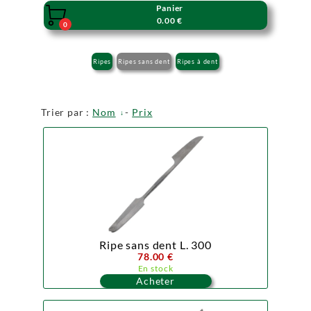
Panier

0.00 €
0
Ripes
Ripes sans dent
Ripes à dent
Trier par :
Nom
-
Prix
Ripe sans dent L. 300
78.00 €
En stock
Acheter