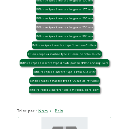
Rifloirs-râpes à marbre longueur 150 mm
Rifloirs-râpes à marbre longueur 175 mm
Rifloirs-râpes à marbre longueur 200 mm
Rifloirs-râpes à marbre longueur 250 mm
Rifloirs-râpes à marbre longueur 300 mm
Rifloirs-râpes à marbre type 1 couteau/cuillère
Rifloirs-râpes à marbre type 2 Corne de fichu/Touche
Rifloirs-râpes à marbre type 3 plate pointue/Plate rectangulaire
Rifloirs-râpes à marbre type 4 Pouce/Laurier
Rifloirs-râpes à marbre type 5 Queue de rat/Olive
Rifloirs-râpes à marbre type 6 Mironde/Tiers-point
Trier par :
Nom
-
Prix