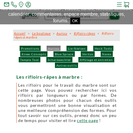
Ce site et des sites tiers qu'il utilise collectent des cookies pour
mail_outline
les fonctionnalités suivantes : vidéos, cartes, réseaux sociaux,
calendrier, commentaires, espace membre, statistiques,
search
forums.
OK
Accueil
>
La boutique
>
Auriou
>
Rifloirs-râpes
> Rifloirs-
râpes à marbre
Promotions
Auriou
Lie-Nielsen
Hock Tools
Knew Concepts
Blue Spruce
Veritas
Narex
Temple Tool
Scharwaechter
Affûtage et entretien
Autres outils
Les rifloirs-râpes à marbre :
Les rifloirs pour le travail du marbre sont sur
cette page. Vous pouvez rechercher ici vos
rifloirs par longueurs ou par formes. De
nombreuses photos pour chacun des outils
vous permettront une bonne visualisation et
une meilleure compréhension des formes. Pour
tout savoir sur ces outils, prenez donc un peu
de temps pour visiter et lire
cette page
!