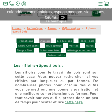
Ce site et des sites tiers qu'il utilise collectent des cookies pour
mail_outline
les fonctionnalités suivantes : vidéos, cartes, réseaux sociaux,
calendrier, commentaires, espace membre, statistiques,
search
forums.
OK
La boutique
Accueil
>
La boutique
>
Auriou
>
Rifloirs-râpes
> Rifloirs-
râpes à bois
Promotions
Auriou
Lie-Nielsen
Hock Tools
Knew Concepts
Blue Spruce
Veritas
Narex
Temple Tool
Scharwaechter
Affûtage et entretien
Autres outils
Les rifloirs-râpes à bois :
Les rifloirs pour le travail du bois sont sur
cette page. Vous pouvez rechercher ici vos
rifloirs par longueurs ou par formes. De
nombreuses photos pour chacun des outils
vous permettront une bonne visualisation et
une meilleure compréhension des formes. Pour
tout savoir sur ces outils, prenez donc un peu
de temps pour visiter et lire
cette page
!