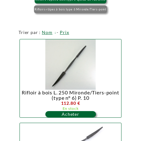
Rifloirs-râpes à bois type 6 Mironde/Tiers-point
Trier par :
Nom
-
Prix
Rifloir à bois L. 250 Mironde/Tiers-point
(type n° 6) P. 10
112.80 €
En stock
Acheter