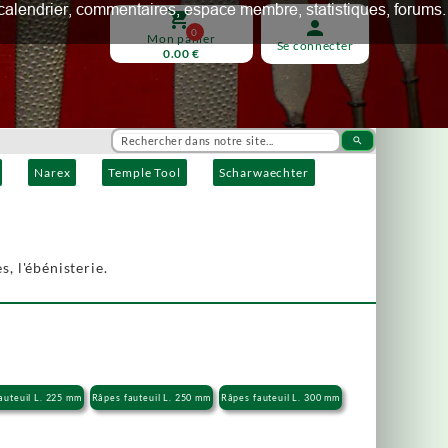
ux, calendrier, commentaires, espace membre, statistiques, forums.
shopping_cart
person
0
Mon panier
Se connecter
0.00 €
search
Narex
Temple Tool
Scharwaechter
s, l'ébénisterie.
auteuil L. 225 mm
Râpes fauteuil L. 250 mm
Râpes fauteuil L. 300 mm