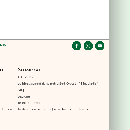
nce.



es
Ressources
Actualités
Le blog, appelé dans notre Sud-Ouest : " Mescladis"
FAQ
Lexique
Téléchargements
s de page
Toutes les ressources (liens, formation, livres...)