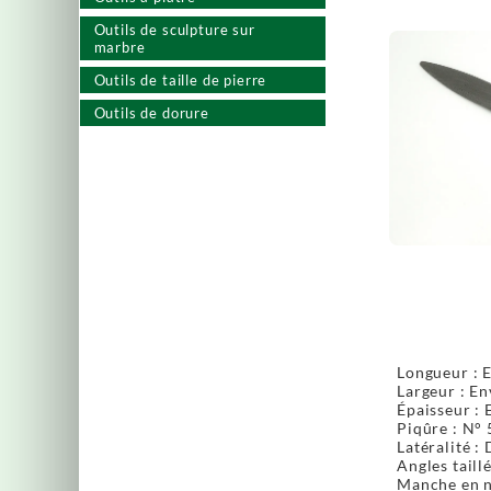
Outils de sculpture sur
marbre
Outils de taille de pierre
Outils de dorure
Longueur : 
Largeur : E
Épaisseur : 
Piqûre : N° 
Latéralité :
Angles taill
Manche en n