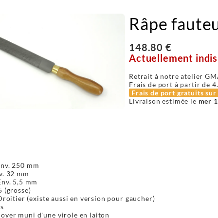
Râpe fauteui
148.80 €
Actuellement indis
Retrait à notre atelier GM
Frais de port à partir de
4
Frais de port gratuits su
Livraison estimée le
mer 1
Env. 250 mm
nv. 32 mm
Env. 5,5 mm
5 (grosse)
 Droitier (existe aussi en version pour gaucher)
és
oyer muni d'une virole en laiton