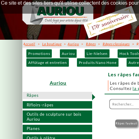
Ce site et des sites tiers qu'il utilise collectent des cookies p
Accueil
>
La boutique
>
Auriou
>
Râpes
>
Râpes classiques
> Râ
Promotions
Auriou
Lie-Nielsen
Hock Tool
Affûtage et entretien
Produits Nano Hone
Autre
Les râpes fa
Auriou
Les râpes de b
Consultez
la
Râpes
Rifloirs-râpes
Outils de sculpture sur bois
Auriou
Râpes fauteuil
Planes
Outils à plâtre