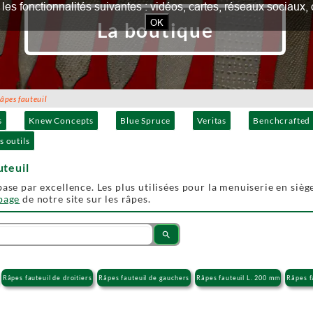
our les fonctionnalités suivantes : vidéos, cartes, réseaux socia
OK
La boutique
pes fauteuil
s
Knew Concepts
Blue Spruce
Veritas
Benchcrafted
s outils
uteuil
ase par excellence. Les plus utilisées pour la menuiserie en siège
 page
de notre site sur les râpes.
search
Râpes fauteuil de droitiers
Râpes fauteuil de gauchers
Râpes fauteuil L. 200 mm
Râpes f