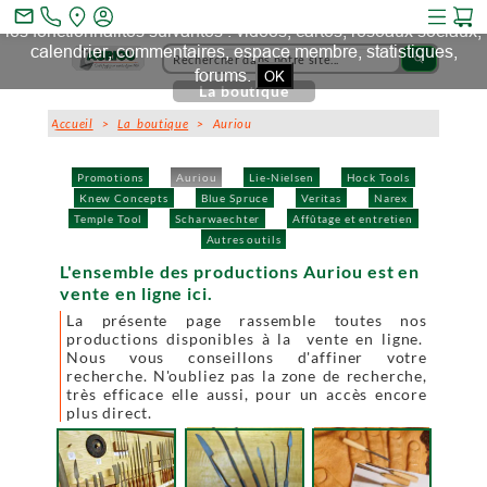
Ce site et des sites tiers qu'il utilise collectent des cookies pour
mail_outline
les fonctionnalités suivantes : vidéos, cartes, réseaux sociaux,
calendrier, commentaires, espace membre, statistiques,
search
forums.
OK
La boutique
Accueil
>
La boutique
> Auriou
Promotions
Auriou
Lie-Nielsen
Hock Tools
Knew Concepts
Blue Spruce
Veritas
Narex
Temple Tool
Scharwaechter
Affûtage et entretien
Autres outils
L'ensemble des productions Auriou est en
vente en ligne ici.
La présente page rassemble toutes nos
productions disponibles à la vente en ligne.
Nous vous conseillons d'affiner votre
recherche. N'oubliez pas la zone de recherche,
très efficace elle aussi, pour un accès encore
plus direct.