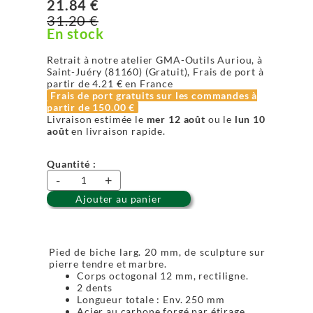
21.84 €
31.20 €
En stock
Retrait à notre atelier GMA-Outils Auriou, à
Saint-Juéry (81160) (Gratuit), Frais de port à
partir de
4.21 €
en France
Frais de port gratuits sur les commandes à
partir de
150.00 €
Livraison estimée le
mer 12 août
ou le
lun 10
août
en livraison rapide.
Quantité :
-
+
Ajouter au panier
Pied de biche larg. 20 mm, de sculpture sur
pierre tendre et marbre.
Corps octogonal 12 mm, rectiligne.
2 dents
Longueur totale : Env. 250 mm
Acier au carbone forgé par étirage.