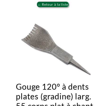
← Retour à la liste
Gouge 120° à dents
plates (gradine) larg.
55 corps plat à chant