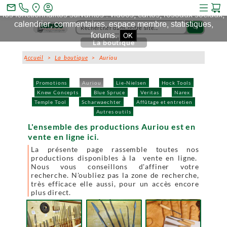
Ce site et des sites tiers qu'il utilise collectent des cookies pour
mail_outline
les fonctionnalités suivantes : vidéos, cartes, réseaux sociaux,
calendrier, commentaires, espace membre, statistiques,
search
forums.
OK
La boutique
Accueil
>
La boutique
> Auriou
Promotions
Auriou
Lie-Nielsen
Hock Tools
Knew Concepts
Blue Spruce
Veritas
Narex
Temple Tool
Scharwaechter
Affûtage et entretien
Autres outils
L'ensemble des productions Auriou est en
vente en ligne ici.
La présente page rassemble toutes nos
productions disponibles à la vente en ligne.
Nous vous conseillons d'affiner votre
recherche. N'oubliez pas la zone de recherche,
très efficace elle aussi, pour un accès encore
plus direct.