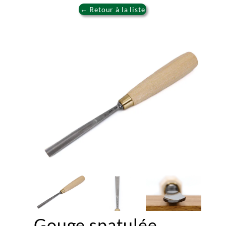
← Retour à la liste
Gouge spatulée