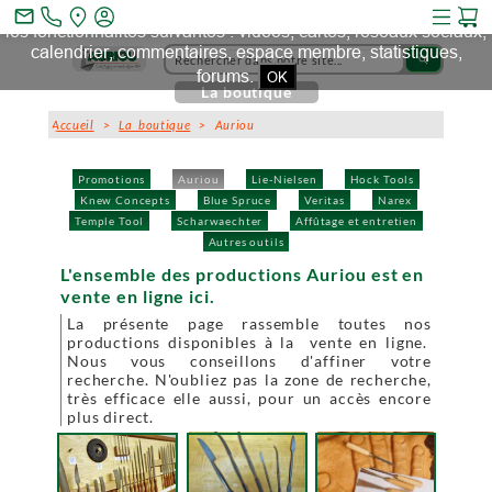
Ce site et des sites tiers qu'il utilise collectent des cookies pour
mail_outline
les fonctionnalités suivantes : vidéos, cartes, réseaux sociaux,
calendrier, commentaires, espace membre, statistiques,
search
forums.
OK
La boutique
Accueil
>
La boutique
> Auriou
Promotions
Auriou
Lie-Nielsen
Hock Tools
Knew Concepts
Blue Spruce
Veritas
Narex
Temple Tool
Scharwaechter
Affûtage et entretien
Autres outils
L'ensemble des productions Auriou est en
vente en ligne ici.
La présente page rassemble toutes nos
productions disponibles à la vente en ligne.
Nous vous conseillons d'affiner votre
recherche. N'oubliez pas la zone de recherche,
très efficace elle aussi, pour un accès encore
plus direct.