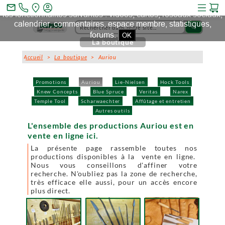
Ce site et des sites tiers qu'il utilise collectent des cookies pour
mail_outline
les fonctionnalités suivantes : vidéos, cartes, réseaux sociaux,
calendrier, commentaires, espace membre, statistiques,
search
forums.
OK
La boutique
Accueil
>
La boutique
> Auriou
Promotions
Auriou
Lie-Nielsen
Hock Tools
Knew Concepts
Blue Spruce
Veritas
Narex
Temple Tool
Scharwaechter
Affûtage et entretien
Autres outils
L'ensemble des productions Auriou est en
vente en ligne ici.
La présente page rassemble toutes nos
productions disponibles à la vente en ligne.
Nous vous conseillons d'affiner votre
recherche. N'oubliez pas la zone de recherche,
très efficace elle aussi, pour un accès encore
plus direct.