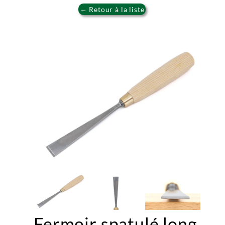
← Retour à la liste
Fermoir spatulé long