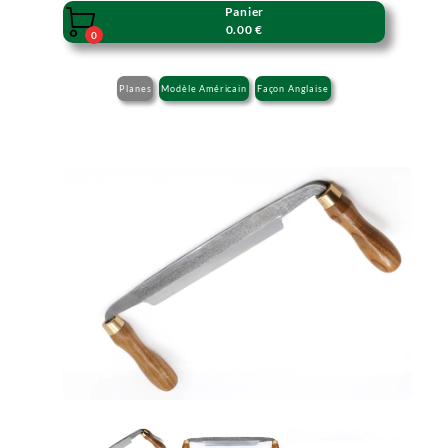
Panier

0.00 €
0
Planes
Modèle Américain
Façon Anglaise