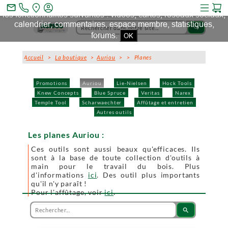
Ce site et des sites tiers qu'il utilise collectent des cookies pour
mail_outline
les fonctionnalités suivantes : vidéos, cartes, réseaux sociaux,
calendrier, commentaires, espace membre, statistiques,
search
forums.
OK
Accueil
>
La boutique
>
Auriou
>
> Planes
Promotions
Auriou
Lie-Nielsen
Hock Tools
Knew Concepts
Blue Spruce
Veritas
Narex
Temple Tool
Scharwaechter
Affûtage et entretien
Autres outils
Les planes Auriou :
Ces outils sont aussi beaux qu'efficaces. Ils
sont à la base de toute collection d'outils à
main pour le travail du bois. Plus
d'informations
ici
. Des outil plus importants
qu'il n'y paraît !
Pour l'affûtage, voir
ici
.
search