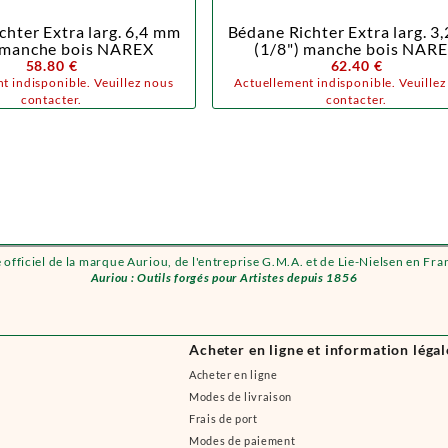
chter Extra larg. 6,4 mm
Bédane Richter Extra larg. 3
) manche bois NAREX
(1/8") manche bois NAR
58.80 €
62.40 €
t indisponible. Veuillez nous
Actuellement indisponible. Veuille
contacter.
contacter.
e officiel de la marque Auriou, de l'entreprise G.M.A. et de Lie-Nielsen en Fra
Auriou : Outils forgés pour Artistes depuis 1856
Acheter en ligne et information légal
Acheter en ligne
Modes de livraison
Frais de port
Modes de paiement