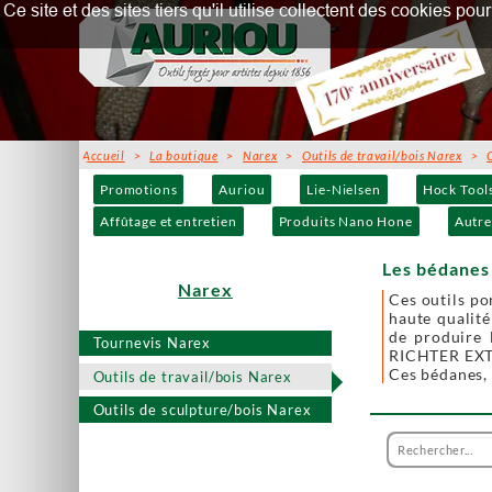
Ce site et des sites tiers qu'il utilise collectent des cookies p
Accueil
>
La boutique
>
Narex
>
Outils de travail/bois Narex
>
Promotions
Auriou
Lie-Nielsen
Hock Tool
Affûtage et entretien
Produits Nano Hone
Autre
Les bédanes
Narex
Ces outils po
haute qualit
de produire 
Tournevis Narex
RICHTER EX
Ces bédanes, 
Outils de travail/bois Narex
Outils de sculpture/bois Narex