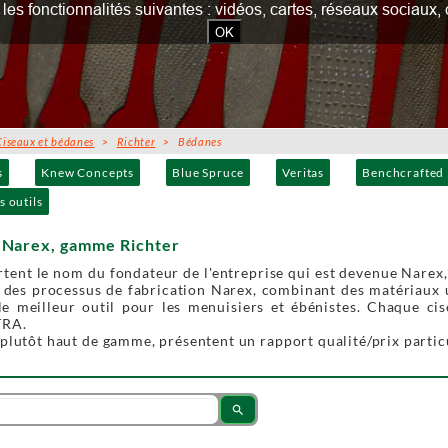
our les fonctionnalités suivantes : vidéos, cartes, réseaux socia
OK
Ciseaux et bédanes
>
Richter
> Bédanes
s
Knew Concepts
Blue Spruce
Veritas
Benchcrafted
s outils
 Narex, gamme Richter
rtent le nom du fondateur de l'entreprise qui est devenue Narex,
é des processus de fabrication Narex, combinant des matériaux 
le meilleur outil pour les menuisiers et ébénistes. Chaque c
TRA.
plutôt haut de gamme, présentent un rapport qualité/prix partic
search