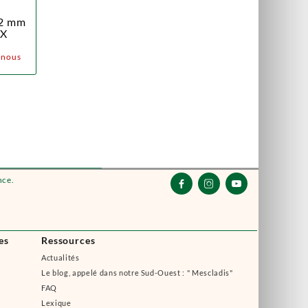
,2 mm
EX
z nous
nce.



es
Ressources
Actualités
Le blog, appelé dans notre Sud-Ouest : " Mescladis"
FAQ
Lexique