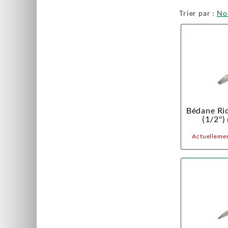
Trier par :
N
Bédane Ric
(1/2"
Actuellemen