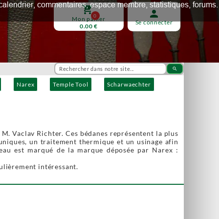
ux, calendrier, commentaires, espace membre, statistiques, forums.
shopping_cart
person
0
Mon panier
Se connecter
0.00 €
search
Narex
Temple Tool
Scharwaechter
 M. Vaclav Richter. Ces bédanes représentent la plus
uniques, un traitement thermique et un usinage afin
iseau est marqué de la marque déposée par Narex :
ulièrement intéressant.