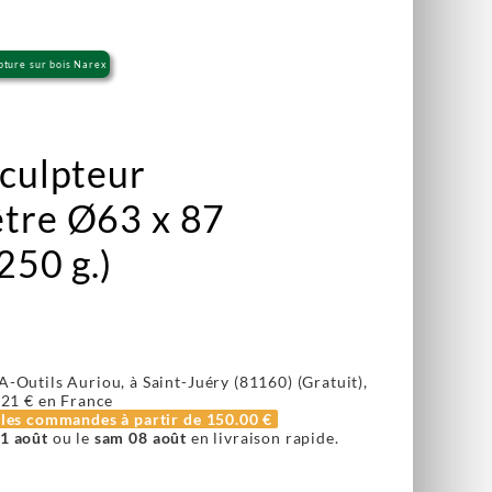
lpture sur bois Narex
sculpteur
être Ø63 x 87
250 g.)
A-Outils Auriou, à Saint-Juéry (81160) (Gratuit),
.21 €
en France
r les commandes à partir de
150.00 €
1 août
ou le
sam 08 août
en livraison rapide.