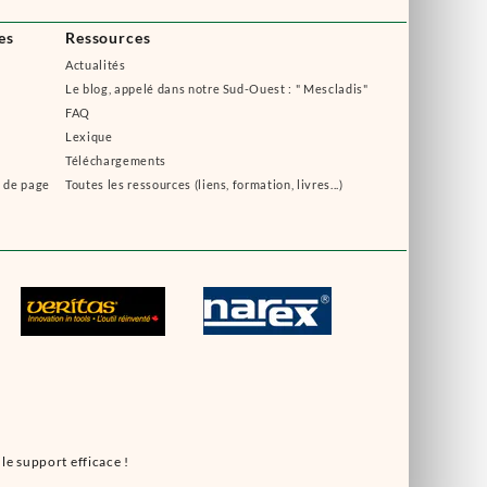
es
Ressources
Actualités
Le blog, appelé dans notre Sud-Ouest : " Mescladis"
FAQ
Lexique
Téléchargements
s de page
Toutes les ressources (liens, formation, livres...)
le support efficace !