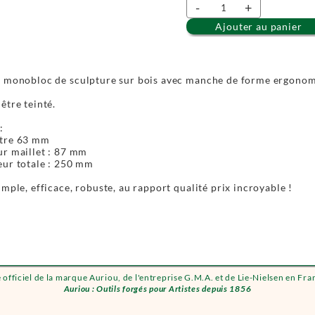
-
+
Ajouter au panier
d monobloc de sculpture sur bois avec manche de forme ergonom
être teinté.
 :
tre 63 mm
r maillet : 87 mm
ur totale : 250 mm
imple, efficace, robuste, au rapport qualité prix incroyable !
e officiel de la marque Auriou, de l'entreprise G.M.A. et de Lie-Nielsen en Fra
Auriou : Outils forgés pour Artistes depuis 1856