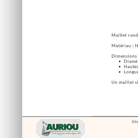
Maillet ron
Matériau : H
Dimensions
Diamè
Hauteu
Longue
Un maillet s
Sit