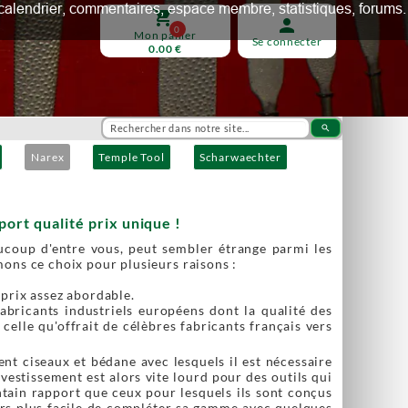
ux, calendrier, commentaires, espace membre, statistiques, forums.
shopping_cart
person
0
Mon panier
Se connecter
0.00 €
search
Narex
Temple Tool
Scharwaechter
ort qualité prix unique !
ucoup d'entre vous, peut sembler étrange parmi les
ons ce choix pour plusieurs raisons :
 prix assez abordable.
abricants industriels européens dont la qualité des
 celle qu'offrait de célèbres fabricants français vers
t ciseaux et bédane avec lesquels il est nécessaire
estissement est alors vite lourd pour des outils qui
intain rapport que ceux pour lesquels ils sont conçus
alors plus facile de compléter sa gamme avec quelques