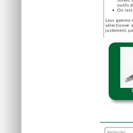
outils 
On rest
Leur gamme es
sélectionné a
justement, par