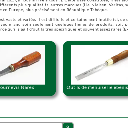
différents plus qualitatifs 'autres marques (Lie-Nielsen, Veritas,
e en Europe, plus précisément en République Tchèque.
t vaste et variée. Il est difficile et certainement inutile ici, de
vec grand soin seulement quelques lignes de produits, soit par
ce qu'il s'agit d'outils très spécifiques et souvent assez rares (E
Tournevis Narex
Outils de menuiserie ébénis
search