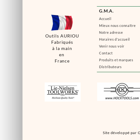
G.M.A.
Accueil
Mieux nous connaître
Notre adresse
Outils AURIOU
Horaires d'accueil
Fabriqués
Venir nous voir
à la main
Contact
en
Produits et marques
France
Distributeurs
Site développé par G