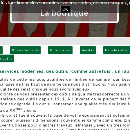
our les fonctionnalités suivantes : vidéos, cartes, réseaux socia
OK
La boutique
s
Knew Concepts
Blue Spruce
Veritas
Benchcrafted
s outils
services modernes, des outils "comme autrefois", un rapp
outils de cette marque, qualifiée de "milieu de gamme" par bea
marques de très haut de gamme que nous distribuons. Nous assum
qualité des relations que nous avons avec eux.
volonté de vous présenter des outils de qualité très correcte à un
abrique des outils depuis 1911. À l'inverse de la plupart des f
ion se dégrade, ils ont su conserver une qualité très similaire à
éme
eu du XX
siècle.
ils constituent souvent la base de votre équipement et notammen
rocurer plusieurs dimensions, souvent une gamme complète. L'inv
uvent utilisés pour d'autres travaux "étranges", avec un très lo
francs… ça nous arrive à tous !). Cette base constituée, il est 