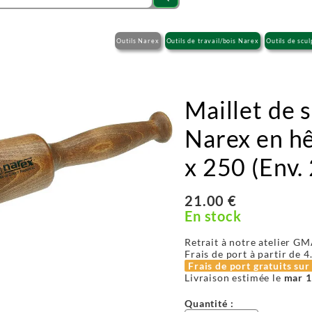
Outils Narex
Outils de travail/bois Narex
Outils de scu
Maillet de 
Narex en h
x 250 (Env. 
21.00 €
En stock
Retrait à notre atelier GM
Frais de port à partir de
4
Frais de port gratuits su
Livraison estimée le
mar 1
Quantité :