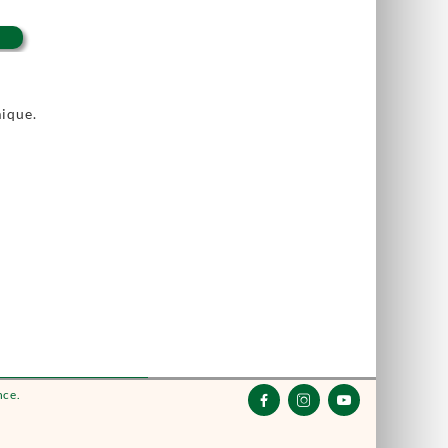
ique.
nce.


