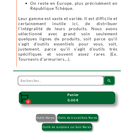
On reste en Europe, plus précisément en
République Tchèque.
Leur gamme est vaste et variée. Il est difficile et
certainement inutile ici, de distribuer
l'intégralité de leurs produits. Nous avons
sélectionné avec grand soin seulement
quelques lignes de produits, soit parce qu'il
s'agit d'outils essentiels pour vous, soit,
justement, parce qu'il s'agit d'outils très
spécifiques et souvent assez rares (Ex.
Tournevis d'armuriers...).
search
Panier

0.00 €
0
Outils Narex
Outils de travail/bois Narex
Outils de sculpture sur bois Narex