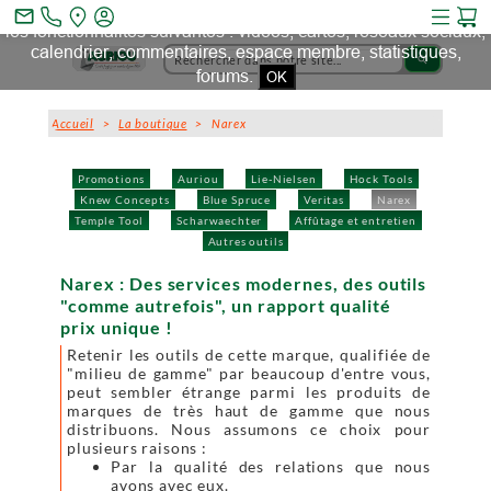
Ce site et des sites tiers qu'il utilise collectent des cookies pour
mail_outline
les fonctionnalités suivantes : vidéos, cartes, réseaux sociaux,
calendrier, commentaires, espace membre, statistiques,
search
forums.
OK
Accueil
>
La boutique
> Narex
Promotions
Auriou
Lie-Nielsen
Hock Tools
Knew Concepts
Blue Spruce
Veritas
Narex
Temple Tool
Scharwaechter
Affûtage et entretien
Autres outils
Narex : Des services modernes, des outils
"comme autrefois", un rapport qualité
prix unique !
Retenir les outils de cette marque, qualifiée de
"milieu de gamme" par beaucoup d'entre vous,
peut sembler étrange parmi les produits de
marques de très haut de gamme que nous
distribuons. Nous assumons ce choix pour
plusieurs raisons :
Par la qualité des relations que nous
avons avec eux.