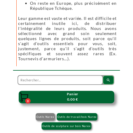
On reste en Europe, plus précisément en
République Tchèque.
Leur gamme est vaste et variée. Il est difficile et
certainement inutile ici, de distribuer
l'intégralité de leurs produits. Nous avons
sélectionné avec grand soin seulement
quelques lignes de produits, soit parce qu'il
s'agit d'outils essentiels pour vous, soit,
justement, parce qu'il s'agit d'outils très
spécifiques et souvent assez rares (Ex.
Tournevis d'armuriers...).
search
Panier

0.00 €
0
Outils Narex
Outils de travail/bois Narex
Outils de sculpture sur bois Narex