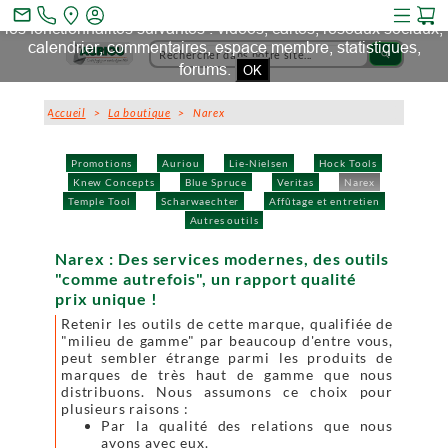
Ce site et des sites tiers qu'il utilise collectent des cookies pour
mail_outline
les fonctionnalités suivantes : vidéos, cartes, réseaux sociaux,
calendrier, commentaires, espace membre, statistiques,
search
forums.
OK
Accueil
>
La boutique
> Narex
Promotions
Auriou
Lie-Nielsen
Hock Tools
Knew Concepts
Blue Spruce
Veritas
Narex
Temple Tool
Scharwaechter
Affûtage et entretien
Autres outils
Narex : Des services modernes, des outils
"comme autrefois", un rapport qualité
prix unique !
Retenir les outils de cette marque, qualifiée de
"milieu de gamme" par beaucoup d'entre vous,
peut sembler étrange parmi les produits de
marques de très haut de gamme que nous
distribuons. Nous assumons ce choix pour
plusieurs raisons :
Par la qualité des relations que nous
avons avec eux.