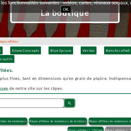
our les fonctionnalités suivantes : vidéos, cartes, réseaux socia
OK
La boutique
es effilées
s
Knew Concepts
Blue Spruce
Veritas
Benchcrafted
s outils
filées.
 plus fines, tant en dimensions qu'en grain de piqûre. Indispens
 page
de notre site sur les râpes.
search
filées de modeleurs
Râpes effilées de modeleurs de droitiers
Râpes effilées de modeleurs 
Râpes effilées L. 250 mm
Râpes effilées L.