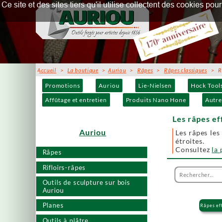
Ce site et des sites tiers qu'il utilise collectent des cookies p
Accueil
>
La boutique
>
Auriou
>
Râpes
>
Râpes classiques
> Râp
Promotions
Auriou
Lie-Nielsen
Hock Tool
Affûtage et entretien
Produits Nano Hone
Autre
Les râpes ef
Auriou
Les râpes les
étroites.
Consultez
la
Râpes
Rifloirs-râpes
Outils de sculpture sur bois
Auriou
Planes
Râpes ef
Outils à plâtre