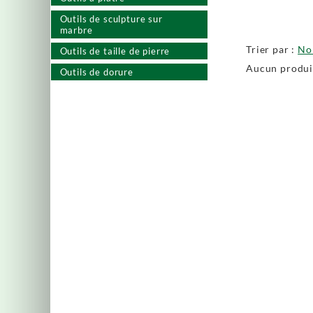
Outils de sculpture sur
marbre
Trier par :
N
Outils de taille de pierre
Aucun produit
Outils de dorure