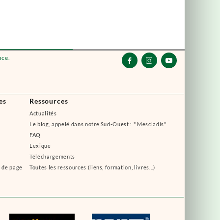
nce.



es
Ressources
Actualités
Le blog, appelé dans notre Sud-Ouest : " Mescladis"
FAQ
Lexique
Téléchargements
s de page
Toutes les ressources (liens, formation, livres...)