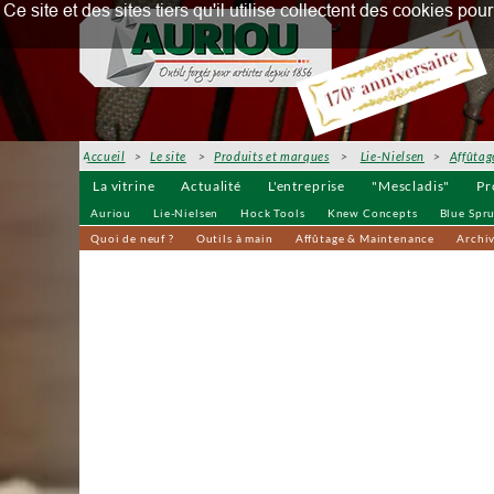
Ce site et des sites tiers qu'il utilise collectent des cookies p
Accueil
>
Le site
>
Produits et marques
>
Lie-Nielsen
>
Affûtag
La vitrine
Actualité
L'entreprise
"Mescladis"
Pr
Auriou
Lie-Nielsen
Hock Tools
Knew Concepts
Blue Spr
Quoi de neuf ?
Outils à main
Affûtage & Maintenance
Archi