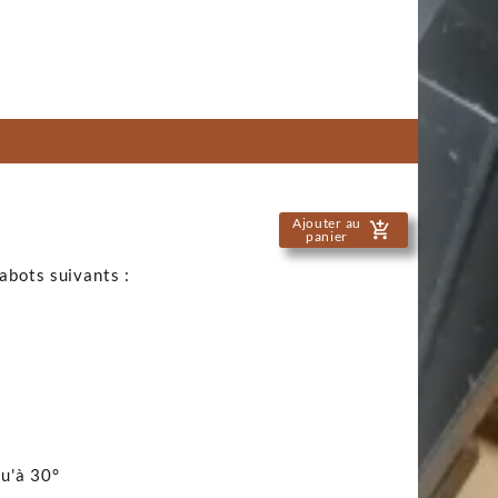
Ajouter au
add_shopping_cart
panier
abots suivants :
qu'à 30°