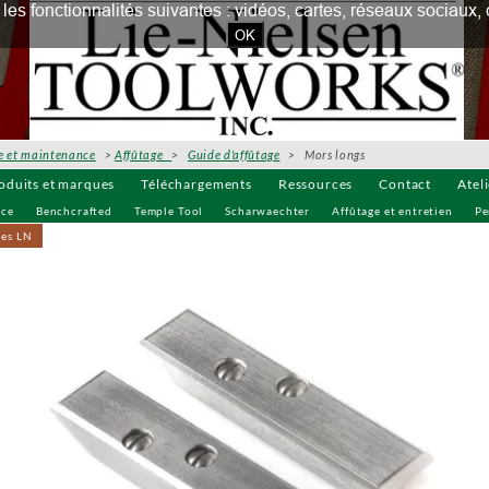
our les fonctionnalités suivantes : vidéos, cartes, réseaux socia
OK
e et maintenance
>
Affûtage
>
Guide d'affûtage
> Mors longs
oduits et marques
Téléchargements
Ressources
Contact
Atel
uce
Benchcrafted
Temple Tool
Scharwaechter
Affûtage et entretien
Pe
ves LN