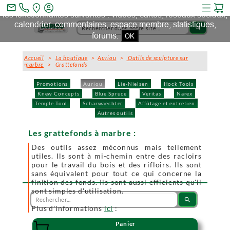
Ce site et des sites tiers qu'il utilise collectent des cookies pour
mail_outline
les fonctionnalités suivantes : vidéos, cartes, réseaux sociaux,
calendrier, commentaires, espace membre, statistiques,
search
forums.
OK
Accueil
>
La boutique
>
Auriou
>
Outils de sculpture sur
marbre
> Grattefonds
Promotions
Auriou
Lie-Nielsen
Hock Tools
Knew Concepts
Blue Spruce
Veritas
Narex
Temple Tool
Scharwaechter
Affûtage et entretien
Autres outils
Les grattefonds à marbre :
Des outils assez méconnus mais tellement
utiles. Ils sont à mi-chemin entre des racloirs
pour le travail du bois et des rifloirs. Ils sont
sans équivalent pour tout ce qui concerne la
finition des fonds. Ils sont aussi efficients qu'il
sont simples d'utilisation.
search
Plus d'informations
ici
:
Panier
