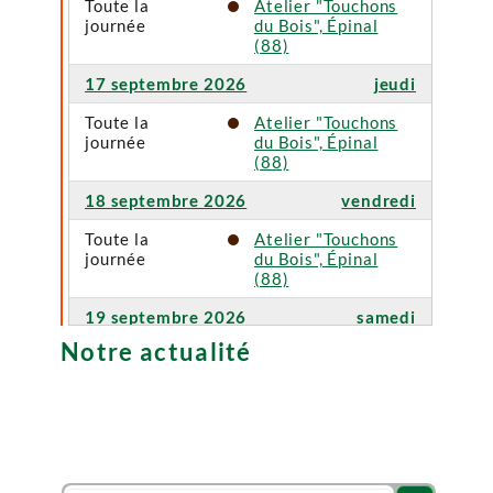
Toute la
Atelier "Touchons
journée
du Bois", Épinal
(88)
17 septembre 2026
jeudi
Toute la
Atelier "Touchons
journée
du Bois", Épinal
(88)
18 septembre 2026
vendredi
Toute la
Atelier "Touchons
journée
du Bois", Épinal
(88)
19 septembre 2026
samedi
Notre actualité
Toute la
Atelier "Touchons
journée
du Bois", Épinal
(88)
20 septembre 2026
dimanche
Toute la
Atelier "Touchons
journée
du Bois", Épinal