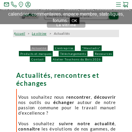
Ce site et des sites tiers qu'il utilise collectent des cookies pour
mail_outline
les fonctionnalités suivantes : vidéos, cartes, réseaux sociaux,
calendrier, commentaires, espace membre, statistiques,
search
forums.
OK
La vitrine
Accueil
>
La vitrine
> Actualités
Actualité
L'entreprise
"Mescladis"
Produits et marques
Téléchargements
Ressources
Contact
Atelier Touchons du Bois 2026
Actualités, rencontres et
échanges
Vous souhaitez nous
rencontrer
,
découvrir
nos outils ou
échanger
autour de notre
passion commune pour le travail manuel
d’excellence ?
Vous souhaitez
suivre notre actualité
,
connaître
les évolutions de nos gammes, de