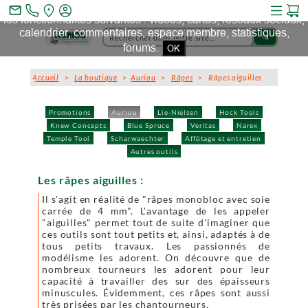
Ce site et des sites tiers qu'il utilise collectent des cookies pour
mail_outline
les fonctionnalités suivantes : vidéos, cartes, réseaux sociaux,
calendrier, commentaires, espace membre, statistiques,
search
forums.
OK
Accueil
>
La boutique
>
Auriou
>
Râpes
> Râpes aiguilles
Promotions
Auriou
Lie-Nielsen
Hock Tools
Knew Concepts
Blue Spruce
Veritas
Narex
Temple Tool
Scharwaechter
Affûtage et entretien
Autres outils
Les râpes aiguilles :
Il s'agit en réalité de "râpes monobloc avec soie
carrée de 4 mm". L'avantage de les appeler
"aiguilles" permet tout de suite d'imaginer que
ces outils sont tout petits et, ainsi, adaptés à de
tous petits travaux. Les passionnés de
modélisme les adorent. On découvre que de
nombreux tourneurs les adorent pour leur
capacité à travailler des sur des épaisseurs
minuscules. Évidemment, ces râpes sont aussi
très prisées par les chantourneurs.