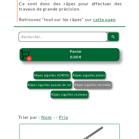
Ce sont donc des râpes pour effectuer des
travaux de grande précision.
Retrouvez "tout sur les râpes" sur
cette page
.
search
Panier

0.00 €
0
Râpes aiguilles AURIOU
Râpes aiguilles plates
Râpes aiguilles queues de rat
Râpes aiguilles mirondes
Râpes aiguilles couteaux
Trier par :
Nom
-
Prix