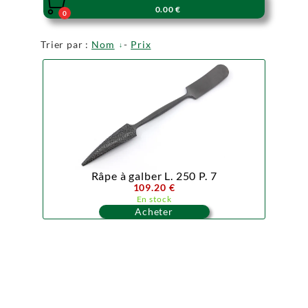

0.00 €
0
Trier par :
Nom
-
Prix
Râpe à galber L. 250 P. 7
109.20 €
En stock
Acheter