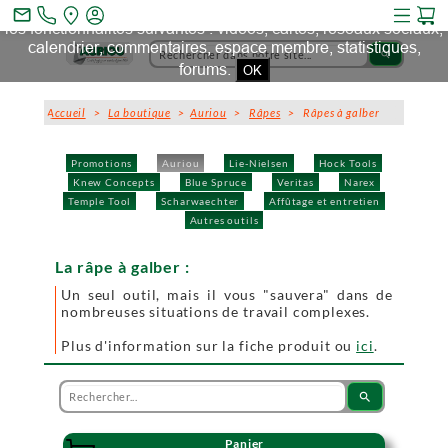
Ce site et des sites tiers qu'il utilise collectent des cookies pour
mail_outline
les fonctionnalités suivantes : vidéos, cartes, réseaux sociaux,
calendrier, commentaires, espace membre, statistiques,
search
forums.
OK
Accueil
>
La boutique
>
Auriou
>
Râpes
> Râpes à galber
Promotions
Auriou
Lie-Nielsen
Hock Tools
Knew Concepts
Blue Spruce
Veritas
Narex
Temple Tool
Scharwaechter
Affûtage et entretien
Autres outils
La râpe à galber :
Un seul outil, mais il vous "sauvera" dans de
nombreuses situations de travail complexes.
Plus d'information sur la fiche produit ou
ici
.
search
Panier