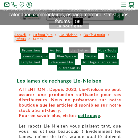
Ce site et des sites tiers qu'il utilise collectent des cookies pour
mail_outline
les fonctionnalités suivantes : vidéos, cartes, réseaux sociaux,
calendrier, commentaires, espace membre, statistiques,
search
forums.
OK
La boutique
Accueil
>
La boutique
>
Lie-Nielsen
>
Outils à main
>
Rabots
> Lames
Promotions
Auriou
Lie-Nielsen
Hock Tools
Knew Concepts
Blue Spruce
Veritas
Narex
Temple Tool
Scharwaechter
Affûtage et entretien
Autres outils
Les lames de rechange Lie-Nielsen
ATTENTION : Depuis 2020, Lie-Nielsen ne peut
assurer une production suffisante pour ses
distributeurs. Nous ne présentons sur notre
boutique que les articles disponibles sur notre
stock à Saint-Juéry.
Pour en savoir plus, visitez
cette page
.
Les rabots Lie-Nielsen vous plaisent tant, que
vous les utilisez beaucoup ! Évidemment les
lames, même de très grande qualité doivent