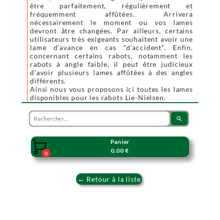
être parfaitement, régulièrement et
fréquemment affûtées. Arrivera
nécessairement le moment ou vos lames
devront âtre changées. Par ailleurs, certains
utilisateurs très exigeants souhaitent avoir une
lame d'avance en cas "d'accident". Enfin,
concernant certains rabots, notamment les
rabots à angle faible, il peut être judicieux
d'avoir plusieurs lames affûtées à des angles
différents.
Ainsi nous vous proposons ici toutes les lames
disponibles pour les rabots Lie-Nielsen.
search
Panier

0.00 €
0
← Retour à la liste