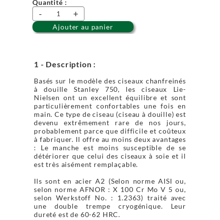
Quantité :
-
+
Ajouter au panier
1 - Description :
Basés sur le modèle des ciseaux chanfreinés
à douille Stanley 750, les ciseaux Lie-
Nielsen ont un excellent équilibre et sont
particulièrement confortables une fois en
main. Ce type de ciseau (ciseau à douille) est
devenu extrêmement rare de nos jours,
probablement parce que difficile et coûteux
à fabriquer. Il offre au moins deux avantages
: Le manche est moins susceptible de se
détériorer que celui des ciseaux à soie et il
est très aisément remplaçable.
Ils sont en acier A2 (Selon norme AISI ou,
selon norme AFNOR : X 100 Cr Mo V 5 ou,
selon Werkstoff No. : 1.2363) traité avec
une double trempe cryogénique. Leur
dureté est de 60-62 HRC.