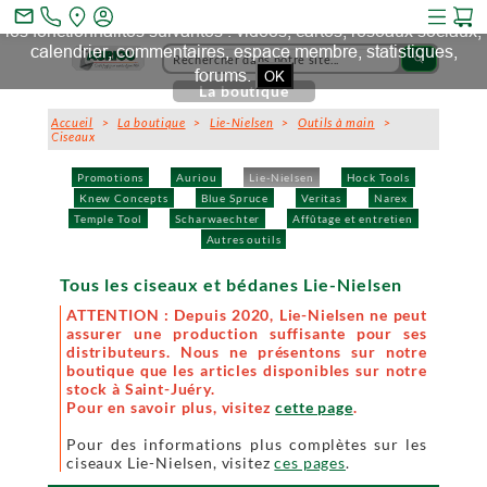
Ce site et des sites tiers qu'il utilise collectent des cookies pour
mail_outline
les fonctionnalités suivantes : vidéos, cartes, réseaux sociaux,
calendrier, commentaires, espace membre, statistiques,
search
forums.
OK
La boutique
Accueil
>
La boutique
>
Lie-Nielsen
>
Outils à main
>
Ciseaux
Promotions
Auriou
Lie-Nielsen
Hock Tools
Knew Concepts
Blue Spruce
Veritas
Narex
Temple Tool
Scharwaechter
Affûtage et entretien
Autres outils
Tous les ciseaux et bédanes Lie-Nielsen
ATTENTION : Depuis 2020, Lie-Nielsen ne peut
assurer une production suffisante pour ses
distributeurs. Nous ne présentons sur notre
boutique que les articles disponibles sur notre
stock à Saint-Juéry.
Pour en savoir plus, visitez
cette page
.
Pour des informations plus complètes sur les
ciseaux Lie-Nielsen, visitez
ces pages
.