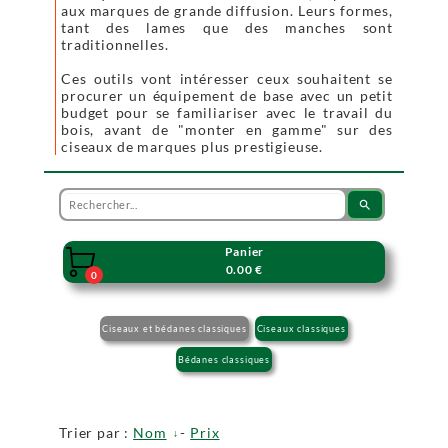
aux marques de grande diffusion. Leurs formes,
tant des lames que des manches sont
traditionnelles.
Ces outils vont intéresser ceux souhaitent se
procurer un équipement de base avec un petit
budget pour se familiariser avec le travail du
bois, avant de "monter en gamme" sur des
ciseaux de marques plus prestigieuse.
search
Panier

0.00 €
0
Ciseaux et bédanes classiques
Ciseaux classiques
Bédanes classiques
Trier par :
Nom
-
Prix