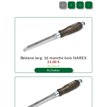
1
2
3
>
Bédane larg. 16 manche bois NAREX
21.00 €
En stock
Acheter