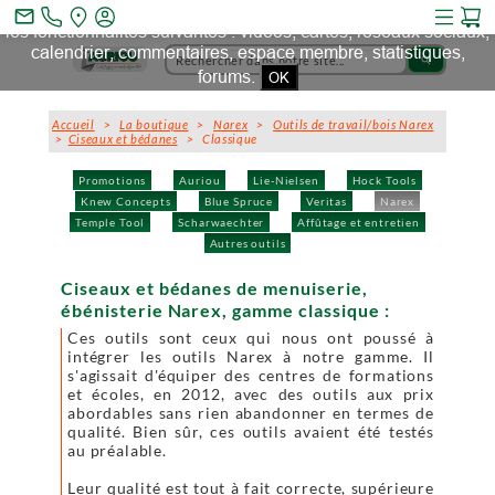
Ce site et des sites tiers qu'il utilise collectent des cookies pour
mail_outline
les fonctionnalités suivantes : vidéos, cartes, réseaux sociaux,
calendrier, commentaires, espace membre, statistiques,
search
forums.
OK
Accueil
>
La boutique
>
Narex
>
Outils de travail/bois Narex
>
Ciseaux et bédanes
> Classique
Promotions
Auriou
Lie-Nielsen
Hock Tools
Knew Concepts
Blue Spruce
Veritas
Narex
Temple Tool
Scharwaechter
Affûtage et entretien
Autres outils
Ciseaux et bédanes de menuiserie,
ébénisterie Narex, gamme classique :
Ces outils sont ceux qui nous ont poussé à
intégrer les outils Narex à notre gamme. Il
s'agissait d'équiper des centres de formations
et écoles, en 2012, avec des outils aux prix
abordables sans rien abandonner en termes de
qualité. Bien sûr, ces outils avaient été testés
au préalable.
Leur qualité est tout à fait correcte, supérieure