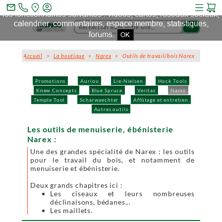
Ce site et des sites tiers qu'il utilise collectent des cookies pour
mail_outline
les fonctionnalités suivantes : vidéos, cartes, réseaux sociaux,
calendrier, commentaires, espace membre, statistiques,
search
forums.
OK
Accueil
>
La boutique
>
Narex
> Outils de travail/bois Narex
Promotions
Auriou
Lie-Nielsen
Hock Tools
Knew Concepts
Blue Spruce
Veritas
Narex
Temple Tool
Scharwaechter
Affûtage et entretien
Autres outils
Les outils de menuiserie, ébénisterie
Narex :
Une des grandes spécialité de Narex : les outils
pour le travail du bois, et notamment de
menuiserie et ébénisterie.
Deux grands chapitres ici :
Les ciseaux et leurs nombreuses
déclinaisons, bédanes...
Les maillets.