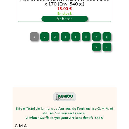
x 170 (Env. 540 g.)
15.00 €
En stock
Acheter
1
2
3
4
5
6
7
8
9
>
Site officiel de la marque Auriou, de l'entreprise G.M.A. et
de Lie-Nielsen en France.
Auriou : Outils forgés pour Artistes depuis 1856
G.M.A.