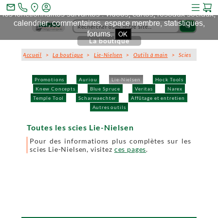
Ce site et des sites tiers qu'il utilise collectent des cookies pour
mail_outline
les fonctionnalités suivantes : vidéos, cartes, réseaux sociaux,
calendrier, commentaires, espace membre, statistiques,
search
forums.
OK
La boutique
Accueil
>
La boutique
>
Lie-Nielsen
>
Outils à main
> Scies
Promotions
Auriou
Lie-Nielsen
Hock Tools
Knew Concepts
Blue Spruce
Veritas
Narex
Temple Tool
Scharwaechter
Affûtage et entretien
Autres outils
Toutes les scies Lie-Nielsen
Pour des informations plus complètes sur les
scies Lie-Nielsen, visitez
ces pages
.