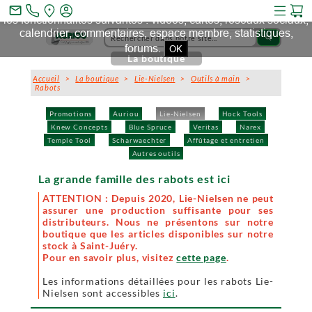
Ce site et des sites tiers qu'il utilise collectent des cookies pour
mail_outline
les fonctionnalités suivantes : vidéos, cartes, réseaux sociaux,
calendrier, commentaires, espace membre, statistiques,
search
forums.
OK
La boutique
Accueil
>
La boutique
>
Lie-Nielsen
>
Outils à main
>
Rabots
Promotions
Auriou
Lie-Nielsen
Hock Tools
Knew Concepts
Blue Spruce
Veritas
Narex
Temple Tool
Scharwaechter
Affûtage et entretien
Autres outils
La grande famille des rabots est ici
ATTENTION : Depuis 2020, Lie-Nielsen ne peut
assurer une production suffisante pour ses
distributeurs. Nous ne présentons sur notre
boutique que les articles disponibles sur notre
stock à Saint-Juéry.
Pour en savoir plus, visitez
cette page
.
Les informations détaillées pour les rabots Lie-
Nielsen sont accessibles
ici
.