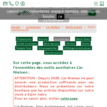
Ce site et des sites tiers qu'il utilise collectent des cookies pour
mail_outline
les fonctionnalités suivantes : vidéos, cartes, réseaux sociaux,
calendrier, commentaires, espace membre, statistiques,
search
forums.
OK
La boutique
Accueil
>
La boutique
>
Lie-Nielsen
>
Outils à main
> Outils
auxiliaires LN
Promotions
Auriou
Lie-Nielsen
Hock Tools
Knew Concepts
Blue Spruce
Veritas
Narex
Temple Tool
Scharwaechter
Affûtage et entretien
Autres outils
Sur cette page, vous accédez à
l'ensembles des outils auxiliaires Lie-
Nielsen :
ATTENTION : Depuis 2020, Lie-Nielsen ne peut
assurer une production suffisante pour ses
distributeurs. Nous ne présentons sur notre
boutique que les articles disponibles sur notre
stock à Saint-Juéry.
Pour en savoir plus, visitez
cette page
.
Lie-Nielsen, bien évidemment, est connu pour