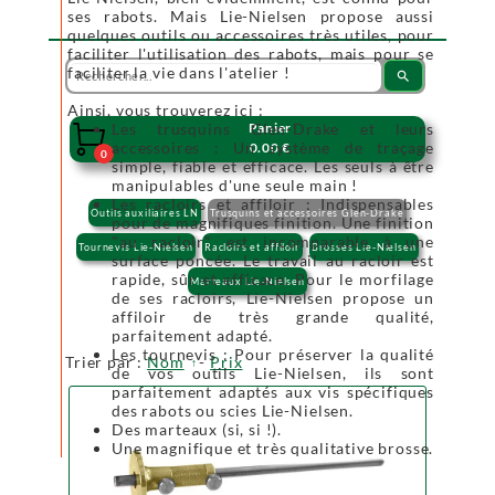
ses rabots. Mais Lie-Nielsen propose aussi
quelques outils ou accessoires très utiles, pour
faciliter l'utilisation des rabots, mais pour se
faciliter la vie dans l'atelier !
search
Ainsi, vous trouverez ici :
Les trusquins Glen-Drake et leurs
Panier

accessoires : Un système de traçage
0.00 €
0
simple, fiable et efficace. Les seuls à être
manipulables d'une seule main !
Les racloirs et affiloir : Indispensables
Outils auxiliaires LN
Trusquins et accessoires Glen-Drake
pour de magnifiques finition. Une finition
"au racloir" est incomparable à une
Tournevis Lie-Nielsen
Racloirs et affiloir
Brosses Lie-Nielsen
surface poncée. Le travail au racloir est
rapide, sûr et efficace. Pour le morfilage
Marteaux Lie-Nielsen
de ses racloirs, Lie-Nielsen propose un
affiloir de très grande qualité,
parfaitement adapté.
Les tournevis : Pour préserver la qualité
Trier par :
Nom
-
Prix
de vos outils Lie-Nielsen, ils sont
parfaitement adaptés aux vis spécifiques
des rabots ou scies Lie-Nielsen.
Des marteaux (si, si !).
Une magnifique et très qualitative brosse.