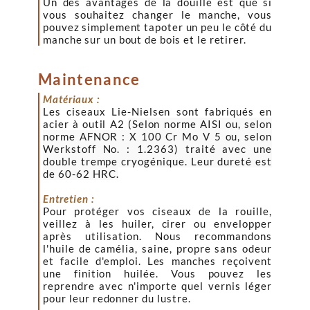
Un des avantages de la douille est que si
vous souhaitez changer le manche, vous
pouvez simplement tapoter un peu le côté du
manche sur un bout de bois et le retirer.
Maintenance
Matériaux :
Les ciseaux Lie-Nielsen sont fabriqués en
acier à outil A2
(Selon norme AISI ou, selon
norme
AFNOR : X 100 Cr Mo V 5 ou, selon
Werkstoff No. : 1.2363)
traité avec une
double trempe cryogénique. Leur dureté est
de 60-62 HRC.
Entretien :
Pour protéger vos ciseaux de la rouille,
veillez à les huiler, cirer ou envelopper
après utilisation. Nous recommandons
l'huile de camélia, saine, propre sans odeur
et facile d'emploi. Les manches reçoivent
une finition huilée. Vous pouvez les
reprendre avec n'importe quel vernis léger
pour leur redonner du lustre.