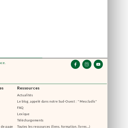
nce.



es
Ressources
Actualités
Le blog, appelé dans notre Sud-Ouest : " Mescladis"
FAQ
Lexique
Téléchargements
s de page
Toutes les ressources (liens, formation, livres...)