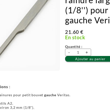
(1/8'') pour
gauche Veri
21.60 €
En stock
Quantité :
-
+
Ajouter au panier
ions :
ainures pour petit bouvet
gauche
Veritas.
utils A2.
viron 3,2 mm (1/8").