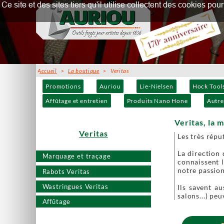
Ce site et des sites tiers qu'il utilise collectent des cookies p
Accueil
>
La boutique
> Veritas
Promotions
Auriou
Lie-Nielsen
Hock Tool
Affûtage et entretien
Produits Nano Hone
Autre
Veritas, la 
Veritas
Les très répu
La direction 
Marquage et traçage
connaissent l
notre passion
Rabots Veritas
Wastringues Veritas
Ils savent a
salons...) pe
Affûtage