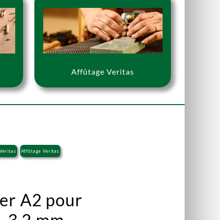
Affûtage Veritas
Veritas
Affûtage Veritas
ier A2 pour
g. 3,2 mm