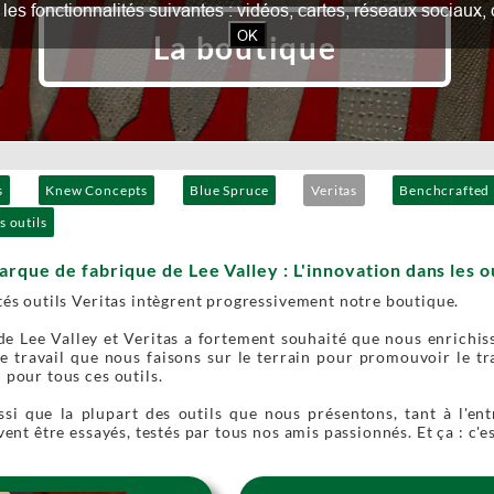
our les fonctionnalités suivantes : vidéos, cartes, réseaux socia
OK
La boutique
s
Knew Concepts
Blue Spruce
Veritas
Benchcrafted
s outils
marque de fabrique de Lee Valley : L'innovation dans les ou
tés outils Veritas intègrent progressivement notre boutique.
de Lee Valley et Veritas a fortement souhaité que nous enrichi
e travail que nous faisons sur le terrain pour promouvoir le tra
 pour tous ces outils.
ussi que la plupart des outils que nous présentons, tant à l'en
uvent être essayés, testés par tous nos amis passionnés. Et ça : c'