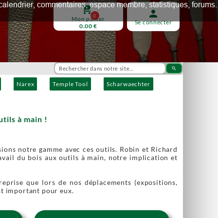
ux, calendrier, commentaires, espace membre, statistiques, forums.
shopping_cart
person
0
Mon panier
Se connecter
0.00 €
search
Narex
Temple Tool
Scharwaechter
tils à main !
ssions notre gamme avec ces outils. Robin et Richard
vail du bois aux outils à main, notre implication et
treprise que lors de nos déplacements (expositions,
est important pour eux.