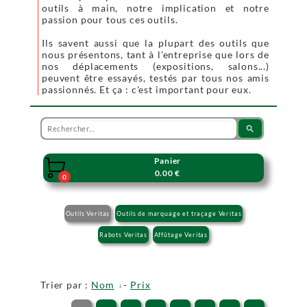
outils à main, notre implication et notre
passion pour tous ces outils.
Ils savent aussi que la plupart des outils que
nous présentons, tant à l'entreprise que lors de
nos déplacements (expositions, salons...)
peuvent être essayés, testés par tous nos amis
passionnés. Et ça : c'est important pour eux.
search
Panier

0.00 €
0
Outils Veritas
Outils de marquage et traçage Veritas
Rabots Veritas
Affûtage Veritas
Trier par :
Nom
-
Prix