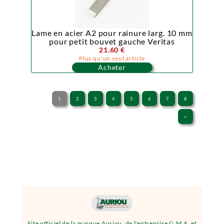
Lame en acier A2 pour rainure larg. 10 mm
pour petit bouvet gauche Veritas
21.60 €
Plus qu'un seul article
Acheter
1
2
3
4
5
6
7
8
>
Site officiel de la marque Auriou, de l'entreprise G.M.A. et