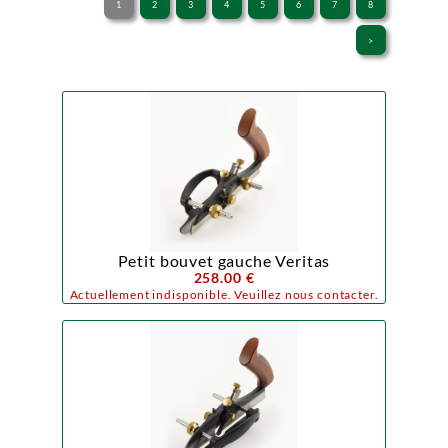
1
2
3
4
5
6
7
8
>
Petit bouvet gauche Veritas
258.00 €
Actuellement indisponible. Veuillez nous contacter.