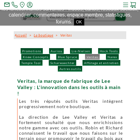
Ce site et des sites tiers qu'il utilise collectent des cookies pour
mail_outline
les fonctionnalités suivantes : vidéos, cartes, réseaux sociaux,
calendrier, commentaires, espace membre, statistiques,
search
forums.
OK
Accueil
>
La boutique
> Veritas
Promotions
Auriou
Lie-Nielsen
Hock Tools
Knew Concepts
Blue Spruce
Veritas
Narex
Temple Tool
Scharwaechter
Affûtage et entretien
Autres outils
Veritas, la marque de fabrique de Lee
Valley : L'innovation dans les outils à main
!
Les très réputés outils Veritas intègrent
progressivement notre boutique.
La direction de Lee Valley et Veritas a
fortement souhaité que nous enrichissions
notre gamme avec ces outils. Robin et Richard
connaissent le travail que nous faisons sur le
terrain pour promouvoir le travail du bois aux