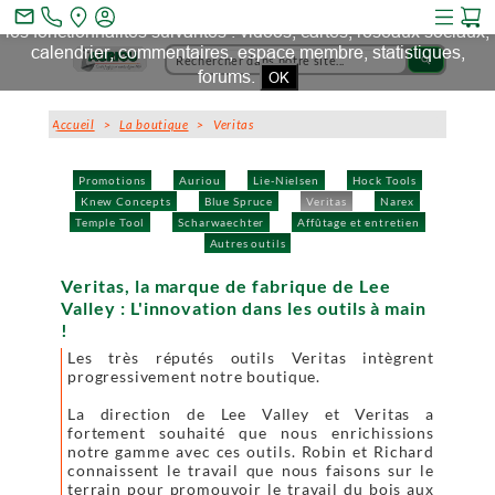
Ce site et des sites tiers qu'il utilise collectent des cookies pour
mail_outline
les fonctionnalités suivantes : vidéos, cartes, réseaux sociaux,
calendrier, commentaires, espace membre, statistiques,
search
forums.
OK
Accueil
>
La boutique
> Veritas
Promotions
Auriou
Lie-Nielsen
Hock Tools
Knew Concepts
Blue Spruce
Veritas
Narex
Temple Tool
Scharwaechter
Affûtage et entretien
Autres outils
Veritas, la marque de fabrique de Lee
Valley : L'innovation dans les outils à main
!
Les très réputés outils Veritas intègrent
progressivement notre boutique.
La direction de Lee Valley et Veritas a
fortement souhaité que nous enrichissions
notre gamme avec ces outils. Robin et Richard
connaissent le travail que nous faisons sur le
terrain pour promouvoir le travail du bois aux