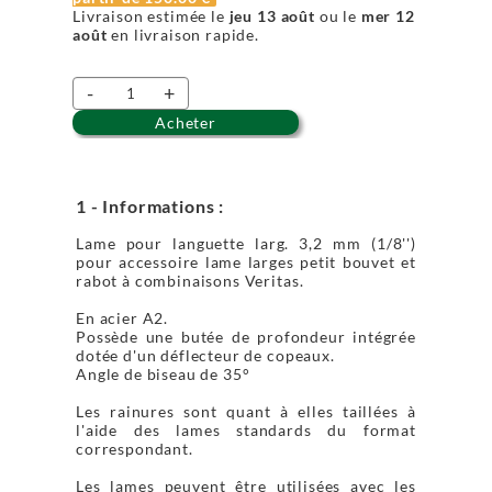
Livraison estimée le
jeu 13 août
ou le
mer 12
août
en livraison rapide.
-
+
Acheter
1 - Informations :
Lame pour languette larg. 3,2 mm (1/8'')
pour accessoire lame larges petit bouvet et
rabot à combinaisons Veritas.
En acier A2.
Possède une butée de profondeur intégrée
dotée d'un déflecteur de copeaux.
Angle de biseau de 35°
Les rainures sont quant à elles taillées à
l'aide des lames standards du format
correspondant.
Les lames peuvent être utilisées avec les