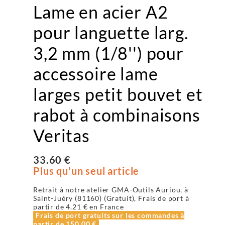
Lame en acier A2
pour languette larg.
3,2 mm (1/8'') pour
accessoire lame
larges petit bouvet et
rabot à combinaisons
Veritas
33.60 €
Plus qu'un seul article
Retrait à notre atelier GMA-Outils Auriou, à
Saint-Juéry (81160) (Gratuit), Frais de port à
partir de
4.21 €
en France
Frais de port gratuits sur les commandes à
partir de
150.00 €