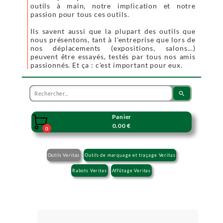
outils à main, notre implication et notre
passion pour tous ces outils.
Ils savent aussi que la plupart des outils que
nous présentons, tant à l'entreprise que lors de
nos déplacements (expositions, salons...)
peuvent être essayés, testés par tous nos amis
passionnés. Et ça : c'est important pour eux.
search
Panier

0.00 €
0
Outils Veritas
Outils de marquage et traçage Veritas
Rabots Veritas
Affûtage Veritas