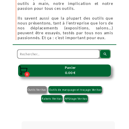
outils à main, notre implication et notre
passion pour tous ces outils.
Ils savent aussi que la plupart des outils que
nous présentons, tant à l'entreprise que lors de
nos déplacements (expositions, salons...)
peuvent être essayés, testés par tous nos amis
passionnés. Et ça : c'est important pour eux.
search
Panier

0.00 €
0
Outils Veritas
Outils de marquage et traçage Veritas
Rabots Veritas
Affûtage Veritas