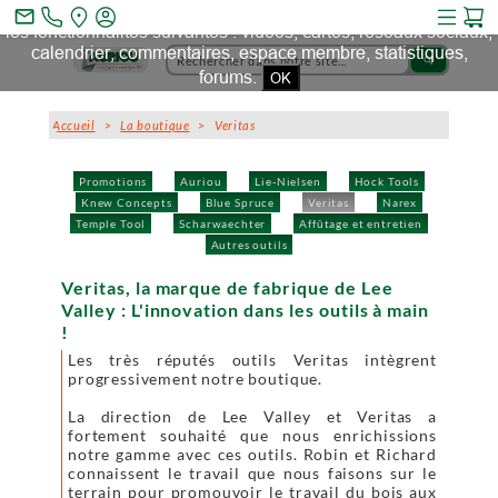
Ce site et des sites tiers qu'il utilise collectent des cookies pour
mail_outline
les fonctionnalités suivantes : vidéos, cartes, réseaux sociaux,
calendrier, commentaires, espace membre, statistiques,
search
forums.
OK
Accueil
>
La boutique
> Veritas
Promotions
Auriou
Lie-Nielsen
Hock Tools
Knew Concepts
Blue Spruce
Veritas
Narex
Temple Tool
Scharwaechter
Affûtage et entretien
Autres outils
Veritas, la marque de fabrique de Lee
Valley : L'innovation dans les outils à main
!
Les très réputés outils Veritas intègrent
progressivement notre boutique.
La direction de Lee Valley et Veritas a
fortement souhaité que nous enrichissions
notre gamme avec ces outils. Robin et Richard
connaissent le travail que nous faisons sur le
terrain pour promouvoir le travail du bois aux