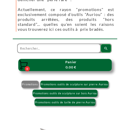
Actuellement, ce rayon "promotions" est
exclusivement composé d'outils "Auriou" : des
produits arrêtées, des produits "hors
standard"... quelles qu'en soient les raisons
vous trouverez ici ces outils à prix bradés.
search
Panier

0.00 €
0
Promotions
Promotions outils de sculpture sur pierre Auriou
Promotions outils de sculpture sur bois Auriou
Promotions outils de taille de pierre Auriou